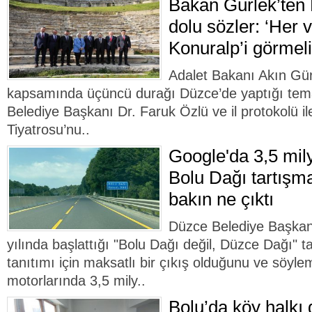
Bakan Gürlek’ten 
dolu sözler: ‘Her
Konuralp’i görmeli
Adalet Bakanı Akın Gürl
kapsamında üçüncü durağı Düzce’de yaptığı te
Belediye Başkanı Dr. Faruk Özlü ve il protokolü ile
Tiyatrosu’nu..
Google'da 3,5 mil
Bolu Dağı tartışma
bakın ne çıktı
Düzce Belediye Başkan
yılında başlattığı "Bolu Dağı değil, Düzce Dağı" t
tanıtımı için maksatlı bir çıkış olduğunu ve söyl
motorlarında 3,5 mily..
Bolu’da köy halkı