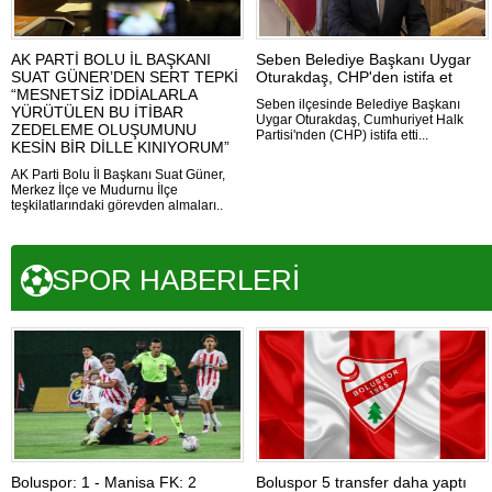
AK PARTİ BOLU İL BAŞKANI
Seben Belediye Başkanı Uygar
SUAT GÜNER’DEN SERT TEPKİ
Oturakdaş, CHP'den istifa et
“MESNETSİZ İDDİALARLA
Seben ilçesinde Belediye Başkanı
YÜRÜTÜLEN BU İTİBAR
Uygar Oturakdaş, Cumhuriyet Halk
ZEDELEME OLUŞUMUNU
Partisi'nden (CHP) istifa etti...
KESİN BİR DİLLE KINIYORUM”
AK Parti Bolu İl Başkanı Suat Güner,
Merkez İlçe ve Mudurnu İlçe
teşkilatlarındaki görevden almaları..
SPOR HABERLERİ
Boluspor: 1 - Manisa FK: 2
Boluspor 5 transfer daha yaptı