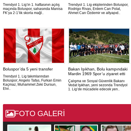
Trendyol 1. Lig’in 1. haftasının açılış
Trendyol 1. Lig ekiplerinden Boluspor,
maçında Boluspor, sahasında Manisa
Rodrigo Rivas, Erdem Can Polat,
FK’ya 2-1’lik skorla mağl..
Ahmet Can Özdemir ve altyapıd..
Boluspor’da 5 yeni transfer
Bakan Işıkhan, Bolu kampındaki
Mardin 1969 Spor’u ziyaret etti
Trendyol 1. Lig takımlarından
Boluspor; Angelo Tafas, Furkan Emin
Çalışma ve Sosyal Güvenlik Bakanı
Kaçmaz, Muhammet Zeki Dursun,
Vedat Işıkhan, yeni sezonda Trendyol
Elvi..
1. Lig’de mücadele edecek yen..
FOTO GALERİ