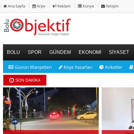
Ana Sayfa
Arşiv
Reklam
Künye
İletişim
BOLU
SPOR
GÜNDEM
EKONOMİ
SİYASET
Günün Manşetleri
Köşe Yazarları
Anketler
SON DAKİKA