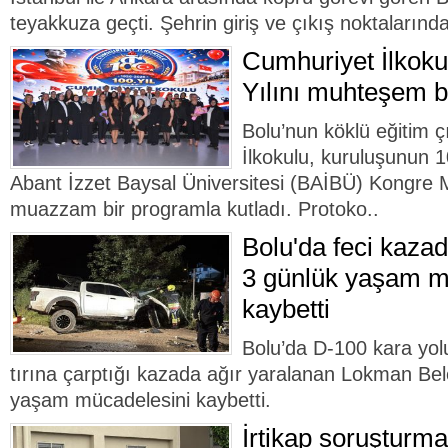
teyakkuza geçti. Şehrin giriş ve çıkış noktalarında
Cumhuriyet İlkoku
Yılını muhteşem bir
Bolu’nun köklü eğitim 
İlkokulu, kuruluşunun 
Abant İzzet Baysal Üniversitesi (BAİBÜ) Kongre
muazzam bir programla kutladı. Protoko..
Bolu'da feci kazad
3 günlük yaşam m
kaybetti
Bolu’da D-100 kara yol
tırına çarptığı kazada ağır yaralanan Lokman Be
yaşam mücadelesini kaybetti.
İrtikap soruşturm