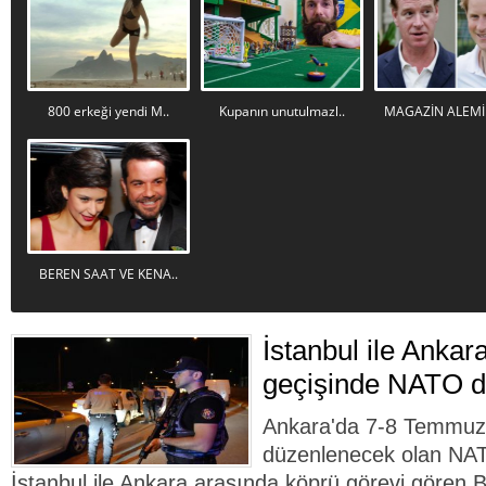
800 erkeği yendi M..
Kupanın unutulmazl..
MAGAZİN ALEMİN
BEREN SAAT VE KENA..
İstanbul ile Ankar
geçişinde NATO d
Ankara'da 7-8 Temmuz 
düzenlenecek olan NAT
İstanbul ile Ankara arasında köprü görevi gören Bo