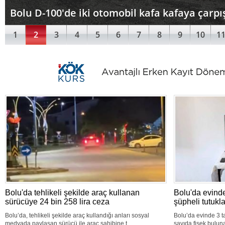
Bolu D-100'de iki otomobil kafa kafaya çarpışt
1
2
3
4
5
6
7
8
9
10
1
Bolu'da tehlikeli şekilde araç kullanan
Bolu'da evind
sürücüye 24 bin 258 lira ceza
şüpheli tutukl
Bolu’da, tehlikeli şekilde araç kullandığı anları sosyal
Bolu’da evinde 3 t
medyada paylaşan sürücü ile araç sahibine t..
sayıda fişek buluna