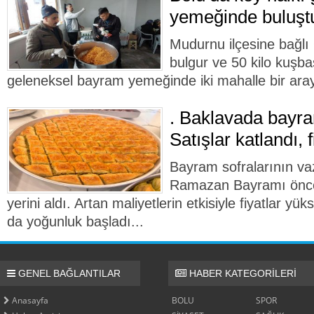
yemeğinde buluşt
Mudurnu ilçesine bağlı
bulgur ve 50 kilo kuşba
geleneksel bayram yemeğinde iki mahalle bir aray
. Baklavada bayram
Satışlar katlandı, 
Bayram sofralarının vaz
Ramazan Bayramı önce
yerini aldı. Artan maliyetlerin etkisiyle fiyatlar yü
da yoğunluk başladı...
GENEL BAĞLANTILAR
HABER KATEGORİLERİ
Anasayfa
BOLU
SPOR