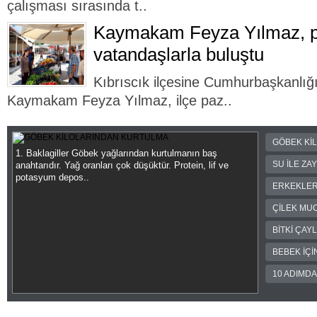
çalışması sırasında t..
Kaymakam Feyza Yılmaz, pa
vatandaşlarla buluştu
Kıbrıscık ilçesine Cumhurbaşkanlığ
Kaymakam Feyza Yılmaz, ilçe paz..
GÖBEK Kİ
1. Baklagiller Göbek yağlarından kurtulmanın baş
SU İLE ZA
anahtarıdır. Yağ oranları çok düşüktür. Protein, lif ve
potasyum depos..
ERKEKLER
ÇİLEK MUC
BİTKİ ÇAY
BEBEK İÇİ
10 ADIMD