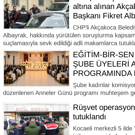
altına alınan Akç
Başkanı Fikret Alb
CHP’li Akçakoca Beledi
Albayrak, hakkında yürütülen soruşturma kapsamı
suçlamasıyla sevk edildiği adli makamlarca tutukl
EĞİTİM-BİR-SEN
ŞUBE ÜYELERİ
PROGRAMINDA B
Şube kadınlar komisyo
düzenlenen Anneler Günü programı muhteşem ge
Rüşvet operasyon
tutuklandı
Kocaeli merkezli 5 ilde