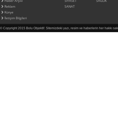
Haber Arşivi
SİYASET
SAĞLIK
Reklam
SANAT
Künye
İletişim Bilgileri
© Copyright 2015 Bolu Objektif. Sitemizdeki yazı, resim ve haberlerin her hakkı sak