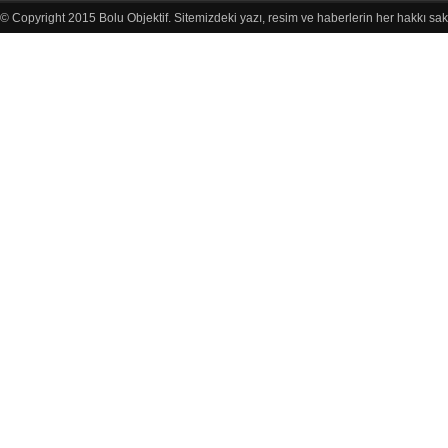
© Copyright 2015 Bolu Objektif. Sitemizdeki yazı, resim ve haberlerin her hakkı sak