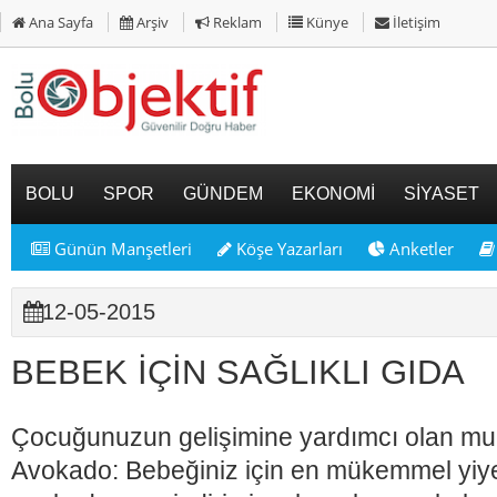
Ana Sayfa
Arşiv
Reklam
Künye
İletişim
BOLU
SPOR
GÜNDEM
EKONOMİ
SİYASET
Günün Manşetleri
Köşe Yazarları
Anketler
12-05-2015
BEBEK İÇİN SAĞLIKLI GIDA
Çocuğunuzun gelişimine yardımcı olan muci
Avokado: Bebeğiniz için en mükemmel yiy