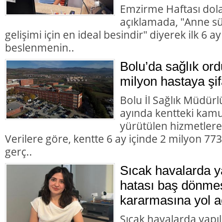
Emzirme Haftası dolay
açıklamada, "Anne süt
gelişimi için en ideal besindir" diyerek ilk 6 
beslenmenin..
Bolu’da sağlık or
milyon hastaya şif
Bolu İl Sağlık Müdürlü
ayında kentteki kamu 
yürütülen hizmetlere i
Verilere göre, kentte 6 ay içinde 2 milyon 7
gerç..
Sıcak havalarda 
hatası baş dönme
kararmasına yol a
Sıcak havalarda yapı