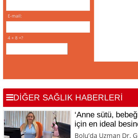
E-mail:
4 + 8 =?
DİĞER SAĞLIK HABERLERİ
‘Anne sütü, bebeği
için en ideal besin
Bolu’da Uzman Dr. G