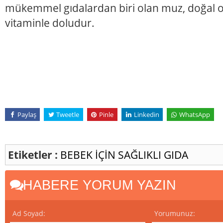
mükemmel gıdalardan biri olan muz, doğal ola
vitaminle doludur.
Paylaş
Tweetle
Pinle
Linkedin
WhatsApp
Etiketler :
BEBEK İÇİN SAĞLIKLI GIDA
HABERE YORUM YAZIN
Ad Soyad:
Yorumunuz: