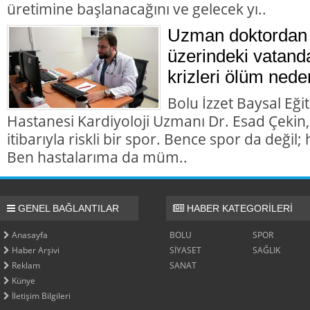
üretimine başlanacağını ve gelecek yı..
Uzman doktordan 
üzerindeki vatanda
krizleri ölüm nede
Bolu İzzet Baysal Eği
Hastanesi Kardiyoloji Uzmanı Dr. Esad Çekin,
itibarıyla riskli bir spor. Bence spor da değil; h
Ben hastalarıma da müm..
GENEL BAĞLANTILAR
HABER KATEGORİLERİ
Anasayfa
BOLU
SPOR
Haber Arşivi
SİYASET
SAĞLIK
Reklam
SANAT
Künye
İletişim Bilgileri