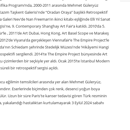
rtifika Programı’nda, 2000-2011 arasında Mehmet Güleryüz
 Kazım Taşkent Galerisi'nde “Oradan Oraya” başlıklı Retrospektif
 Galeri Nev’de Nan Freeman’ın ikinci kitabı eşliğinde Elli Yıl Sanat
isi'ne, 9. Contemporary Shanghay Art Fair’a katıldı. 2010’da 5.
r’le , 2011’de Art Dubai, Hong Kong, Art Basel Scope ve Marakeş
. 2012’de Viyana’da gerçekleşen Viennafair’e The Empire Project’le
anda'nın Schiedam şehrinde Stedelijk Müzesi'nde ‘Hikâyemi Hangi
ospektifi sergilendi. 2014'te The Empire Project bünyesinde Art
 çizimlerden bir seçkiyle yer aldı. Ocak 2015’te İstanbul Modern
eli bir retrospektif sergisi açıldı.
mcu eğilimin temsilcileri arasında yer alan Mehmet Güleryüz,
arındırır. Eserlerinde biçimden çok renk, desenci yoğun boya
ülür. Uzun bir süre Paris'te kanser tedavisi gören Türk resminin
yakalandığı hastalıktan kurtulamayarak 3 Eylül 2024 sabahı