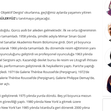
 Objektif Dergisi’ okurlarına, geçtiğimiz aylarda yaşamını yitiren
GÜLERYÜZ
’ü tanıtmaya çalışacağız.
ğdu. Gürcü asıllı bir aileden gelmektedir. İlk ve orta öğreniminin
de tamamladı. 1958 yılında, şimdiki adıyla Mimar Sinan Güzel
üzel Sanatlar Akademisi Resim Bölümüne girdi. Dört yıl boyunca
 olarak 1966 yılında tamamladı. Bu dönemde resim eğitiminin yanı
, oyunculuğunu geliştirdi ve profesyonel oyunculuğa 1963 yılında
el Sergisini açtı. Kazandığı devlet bursu ile resim ve Litografi ihtisası
, performansını geliştirerek ilk heykellerini yaptı. Paris’te yaptığı
rgiledi. 1971’de Galerie Thérèse Roussel’de (Perpignan), 1972’de
 Galerie Thérèse Roussel’de (Perpignan), Galerie Philippe Demay’de,
er açtı.
ni geliştirerek 1975 yılında yurda döndü. Beş yıl boyunca mezun
örevliliği yaptı. 1980 yılında New York'a gitmek üzere
ğı New York'tan 1985 yılında İstanbul’a geri dönerek 2000 yılına