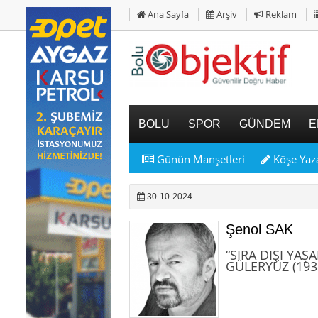
Ana Sayfa
Arşiv
Reklam
BOLU
SPOR
GÜNDEM
E
Günün Manşetleri
Köşe Yaza
30-10-2024
Şenol SAK
“SIRA DIŞI YA
GÜLERYÜZ (193