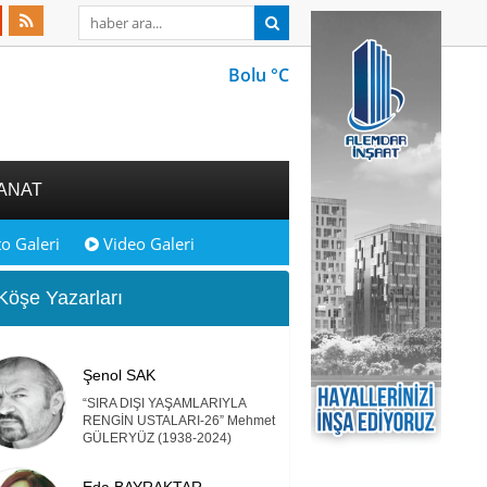
Bolu °C
ANAT
o Galeri
Video Galeri
öşe Yazarları
Şenol SAK
“SIRA DIŞI YAŞAMLARIYLA
RENGİN USTALARI-26” Mehmet
GÜLERYÜZ (1938-2024)