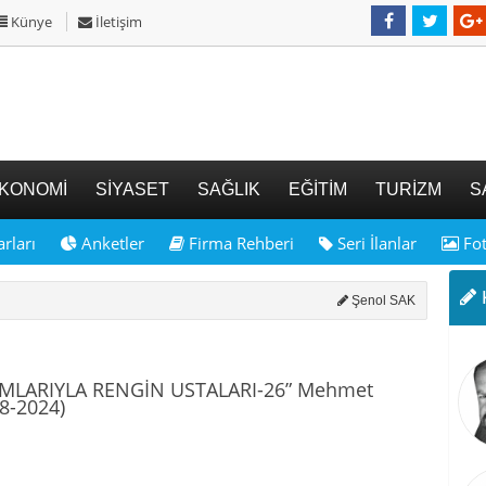
Künye
İletişim
KONOMİ
SİYASET
SAĞLIK
EĞİTİM
TURİZM
S
rları
Anketler
Firma Rehberi
Seri İlanlar
Fot
K
Şenol SAK
ŞAMLARIYLA RENGİN USTALARI-26” Mehmet
8-2024)