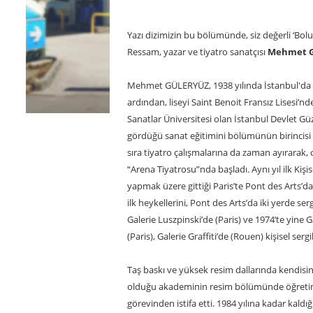
Yazı dizimizin bu bölümünde, siz değerli ‘Bolu
Ressam, yazar ve tiyatro sanatçısı
Mehmet 
Mehmet GÜLERYÜZ, 1938 yılında İstanbul'da do
ardından, liseyi Saint Benoit Fransız Lisesi’n
Sanatlar Üniversitesi olan İstanbul Devlet G
gördüğü sanat eğitimini bölümünün birincisi
sıra tiyatro çalışmalarına da zaman ayırarak
“Arena Tiyatrosu”nda başladı. Aynı yıl ilk Kişis
yapmak üzere gittiği Paris’te Pont des Arts’daki
ilk heykellerini, Pont des Arts’da iki yerde se
Galerie Luszpinski’de (Paris) ve 1974’te yine
(Paris), Galerie Graffiti’de (Rouen) kişisel sergil
Taş baskı ve yüksek resim dallarında kendisi
olduğu akademinin resim bölümünde öğretim g
görevinden istifa etti. 1984 yılına kadar kaldı