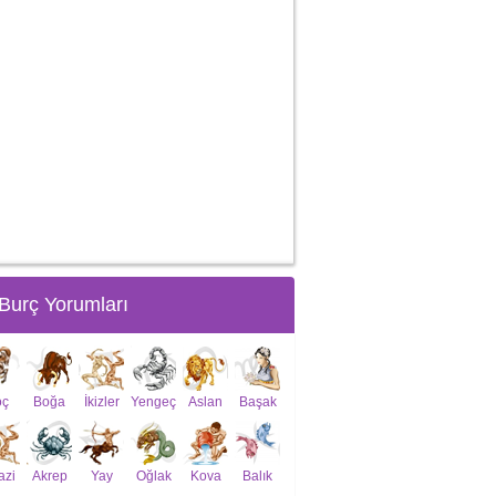
Burç Yorumları
oç
Boğa
İkizler
Yengeç
Aslan
Başak
azi
Akrep
Yay
Oğlak
Kova
Balık