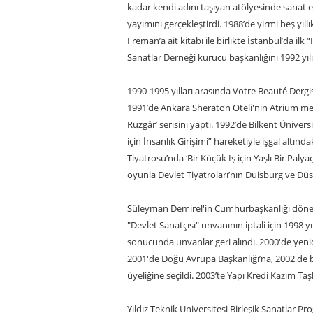
kadar kendi adını taşıyan atölyesinde sanat eği
yayımını gerçekleştirdi. 1988’de yirmi beş yıllı
Freman’a ait kitabı ile birlikte İstanbul’da ilk 
Sanatlar Derneği kurucu başkanlığını 1992 yı
1990-1995 yılları arasında Votre Beauté Dergisi
1991’de Ankara Sheraton Oteli'nin Atrium mek
Rüzgâr’ serisini yaptı. 1992’de Bilkent Ünivers
için İnsanlık Girişimi” hareketiyle işgal altınd
Tiyatrosu’nda ‘Bir Küçük İş için Yaşlı Bir Paly
oyunla Devlet Tiyatroları’nın Duisburg ve Düss
Süleyman Demirel'in Cumhurbaşkanlığı dönem
"Devlet Sanatçısı" unvanının iptali için 1998 y
sonucunda unvanlar geri alındı. 2000'de yenid
2001'de Doğu Avrupa Başkanlığı’na, 2002'de 
üyeliğine seçildi. 2003’te Yapı Kredi Kazım Taş
Yıldız Teknik Üniversitesi Birleşik Sanatlar P