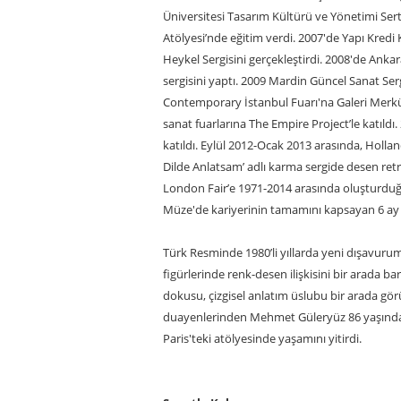
Üniversitesi Tasarım Kültürü ve Yönetimi Se
Atölyesi’nde eğitim verdi. 2007'de Yapı Kredi
Heykel Sergisini gerçekleştirdi. 2008'de Ankara
sergisini yaptı. 2009 Mardin Güncel Sanat Serg
Contemporary İstanbul Fuarı'na Galeri Merkü
sanat fuarlarına The Empire Project’le katıldı
katıldı. Eylül 2012-Ocak 2013 arasında, Holl
Dilde Anlatsam’ adlı karma sergide desen retr
London Fair’e 1971-2014 arasında oluşturduğu
Müze'de kariyerinin tamamını kapsayan 6 ay sür
Türk Resminde 1980’li yıllarda yeni dışavuru
figürlerinde renk-desen ilişkisini bir arada b
dokusu, çizgisel anlatım üslubu bir arada gör
duayenlerinden Mehmet Güleryüz 86 yaşında, 
Paris'teki atölyesinde yaşamını yitirdi.