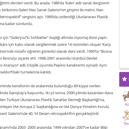
timi dersleri verdi. Bu arada, 1986’da ‘Kalın’ adlı sanat dergisinin
k birikimini Galeri Nev Sanat Galerisi’nin girişimi ile metni, Nan
“Retrospektif” sergisini açtı. 1989’da üstlendiği Uluslararası Plastik
lına kadar sürdürdü.
 için “Güleryüz’lü Sohbetler” başlığı altında röportaj dizisi yaptı.
ânı için kalıcı olarak sergilenmek üzere 14 resimden oluşan ‘Karşı
itesi'nde misafir öğretim görevlisi olarak ders verdi. 1995’te “Bosna
aki Bosna’yı ziyaret etti. 1998-2001 arasında İstanbul Devlet
aço Aranıyor’ adlı 3 kişilik oyunda Pepino karakterini oynadı. Aynı
eldorf’daki turnelerine katıldı.
inde kendisinin de aralarında bulunduğu 89 kişiye verilen
ılında Danıştay’a başvurdu. İki yıl sonra, 2000 yılında kazanılan dava
en Türkiye Uluslararası Plastik Sanatlar Derneği Başkanlığı’na,
K
birleşen IAA Avrupa 2. başkanlığına ve IAA Dünya Yönetim Kurulu
kent Galerisi’nde 40. Yıl Desen retrospektifini gerçekleştirdi.
Ter
rogramı’nda 2003 -2005 arasında; 1999 yılından 2007’ye kadar Bilgi