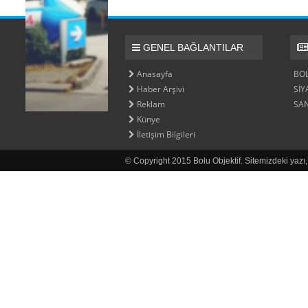
GENEL BAĞLANTILAR
Anasayfa
BO
Haber Arşivi
SİY
Reklam
SA
Künye
İletişim Bilgileri
© Copyright 2015 Bolu Objektif. Sitemizdeki yazı,