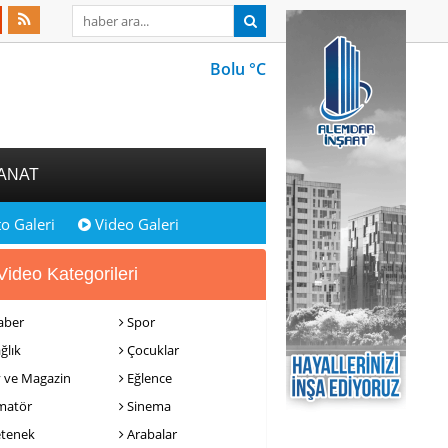
Bolu °C
ANAT
o Galeri
Video Galeri
ideo Kategorileri
ber
Spor
ğlık
Çocuklar
 ve Magazin
Eğlence
atör
Sinema
tenek
Arabalar