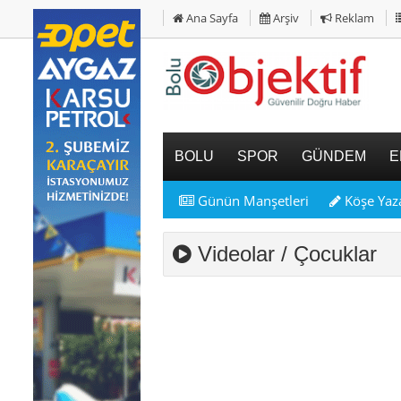
Ana Sayfa
Arşiv
Reklam
BOLU
SPOR
GÜNDEM
E
Günün Manşetleri
Köşe Yaza
Videolar / Çocuklar