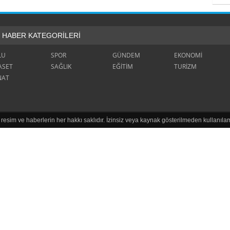
HABER KATEGORİLERİ
LU
SPOR
GÜNDEM
EKONOMİ
ASET
SAĞLIK
EĞİTİM
TURİZM
NAT
 resim ve haberlerin her hakkı saklıdır. İzinsiz veya kaynak gösterilmeden kullanıla