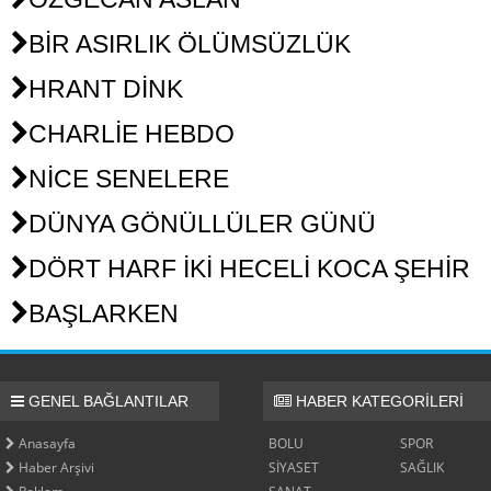
BİR ASIRLIK ÖLÜMSÜZLÜK
HRANT DİNK
CHARLİE HEBDO
NİCE SENELERE
DÜNYA GÖNÜLLÜLER GÜNÜ
DÖRT HARF İKİ HECELİ KOCA ŞEHİR
BAŞLARKEN
GENEL BAĞLANTILAR
HABER KATEGORİLERİ
Anasayfa
BOLU
SPOR
Haber Arşivi
SİYASET
SAĞLIK