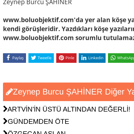
Zeynep Burcu ŞAHİNER
www.boluobjektif.com'da yer alan köşe yaz
kendi görüşleridir. Yazdıkları köşe yazılar
www.boluobjektif.com sorumlu tutulama
Paylaş
Tweetle
Pinle
Linkedin
WhatsAp
Zeynep Burcu ŞAHİNER Diğer Yaz
ARTVİN'İN ÜSTÜ ALTINDAN DEĞERLİ!
GÜNDEMDEN ÖTE
ÖZGECAN ASLAN