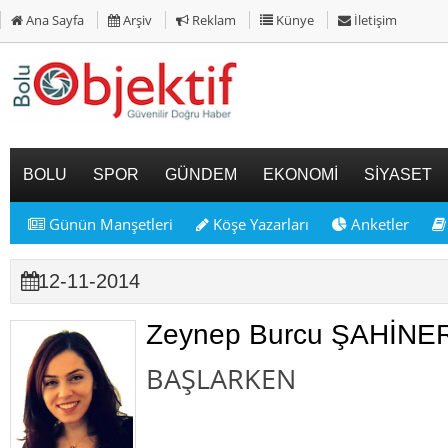
Ana Sayfa
Arşiv
Reklam
Künye
İletişim
BOLU
SPOR
GÜNDEM
EKONOMİ
SİYASET
Günün Manşetleri
Köşe Yazarları
Anketler
12-11-2014
Zeynep Burcu ŞAHİNE
BAŞLARKEN