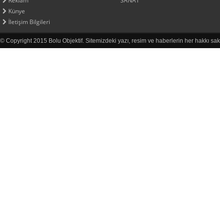
Reklam
SANAT
Künye
İletişim Bilgileri
© Copyright 2015 Bolu Objektif. Sitemizdeki yazı, resim ve haberlerin her hakkı sak