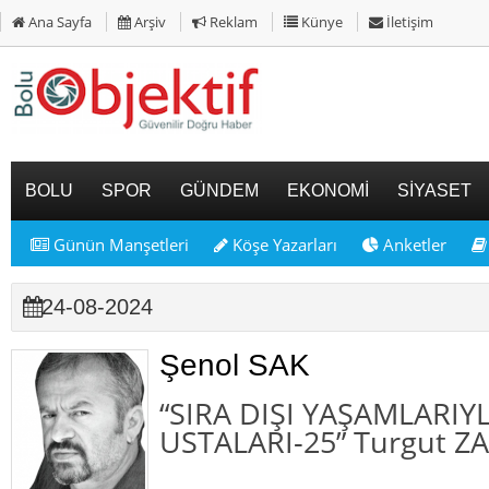
Ana Sayfa
Arşiv
Reklam
Künye
İletişim
BOLU
SPOR
GÜNDEM
EKONOMİ
SİYASET
Günün Manşetleri
Köşe Yazarları
Anketler
24-08-2024
Şenol SAK
“SIRA DIŞI YAŞAMLARIY
USTALARI-25” Turgut ZA