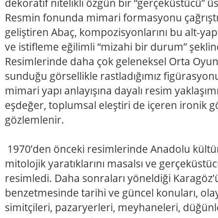
dekoratif nitelikli özgün bir “gerçeküstücü” ü
Resmin fonunda mimari formasyonu çağrıştır
geliştiren Abaç, kompozisyonlarını bu alt-yap
ve istifleme eğilimli “mizahi bir durum” şekli
Resimlerinde daha çok geleneksel Orta Oyu
sunduğu görsellikle rastladığımız figürasyon
mimari yapı anlayışına dayalı resim yaklaşı
eşdeğer, toplumsal eleştiri de içeren ironik
gözlemlenir.
1970’den önceki resimlerinde Anadolu kültü
mitolojik yaratıklarını masalsı ve gerçeküstüc
resimledi. Daha sonraları yöneldiği Karagöz’ü
benzetmesinde tarihi ve güncel konuları, olaylar
simitçileri, pazaryerleri, meyhaneleri, düğünle