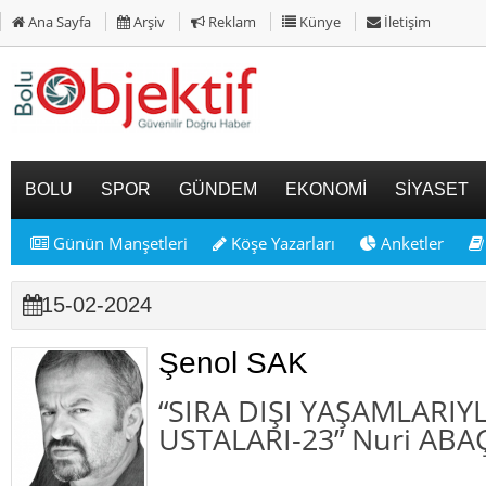
Ana Sayfa
Arşiv
Reklam
Künye
İletişim
BOLU
SPOR
GÜNDEM
EKONOMİ
SİYASET
Günün Manşetleri
Köşe Yazarları
Anketler
15-02-2024
Şenol SAK
“SIRA DIŞI YAŞAMLARIY
USTALARI-23” Nuri ABAÇ