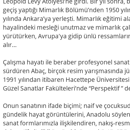
Leopold Levy Atölyesi’ne girdi. Bir yıl sonra, 
geçiş yaptığı Mimarlık Bölümü’nden 1950 yı
yılında Ankara’ya yerleşti. Mimarlık eğitimi a
hayalindeki mesleği unutmaz ve mimarlık çal
yürütürken, Avrupa'ya gidip ünlü ressamların
alır…
Çalışma hayatı ile beraber profesyonel sanat 
sürdüren Abaç, birçok resim yarışmasında jüri
1991 yılından itibaren Hacettepe Üniversitesi 
Güzel Sanatlar Fakülteleri’nde “Perspektif ” d
Onun sanatının ifade biçimi; naif ve çocuksu
gündelik hayat görüntülerini, Anadolu söylen
sanat formlarımızla ilişkilendiren, nakış-resm