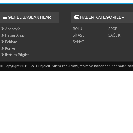
GENEL BAĞLANTILAR
HABER KATEGORİLERİ
Anasayfa
BOLU
SPOR
Haber Arşivi
SİYASET
SAĞLIK
Reklam
SANAT
Künye
İletişim Bilgileri
© Copyright 2015 Bolu Objektif. Sitemizdeki yazı, resim ve haberlerin her hakkı sak