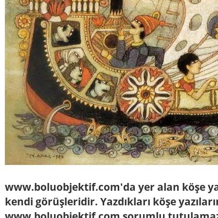
www.boluobjektif.com'da yer alan köşe yaz
kendi görüşleridir. Yazdıkları köşe yazılar
www.boluobjektif.com sorumlu tutulama