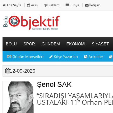
Ana Sayfa
Arşiv
Reklam
Künye
İletişim
BOLU
SPOR
GÜNDEM
EKONOMİ
SİYASET
Günün Manşetleri
Köşe Yazarları
Anketler
12-09-2020
Şenol SAK
“SIRADIŞI YAŞAMLARIY
USTALARI-11” Orhan P