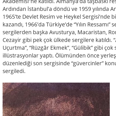
Akademisi”ne katıldı. Almanya’da taşbaskı res
Ardından İstanbul’a döndü ve 1959 yılında An
1965’te Devlet Resim ve Heykel Sergisi’nde bi
kazandı, 1966’da Türkiye’de “Yılın Ressamı” seç
sergilerden başka Avusturya, Macaristan, R
Cezayir gibi pek çok ülkede sergilere katıldı.
Uçurtma”, “Rüzgâr Ekmek”, “Gülibik” gibi çok 
illüstrasyonlar yaptı. Ölümünden önce yerleşt
düzenlediği son sergisinde “güvercinler” konu
sergiledi.