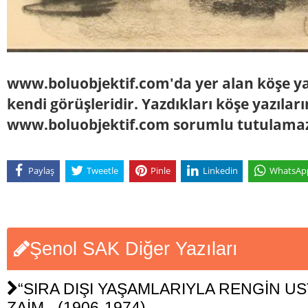
www.boluobjektif.com'da yer alan köşe yaz
kendi görüşleridir. Yazdıkları köşe yazılar
www.boluobjektif.com sorumlu tutulama
Paylaş
Tweetle
Pinle
Linkedin
WhatsAp
Şenol SAK Diğer Yazıları
“SIRA DIŞI YAŞAMLARIYLA RENGİN UST
ZAİM - (1906-1974)