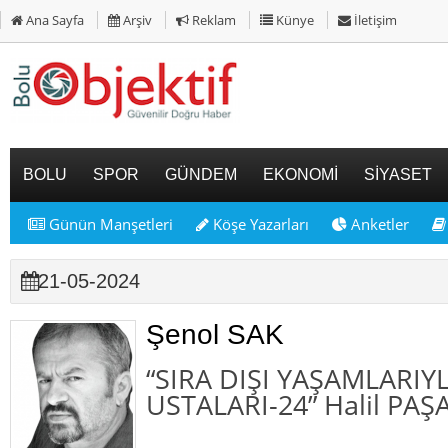
Ana Sayfa
Arşiv
Reklam
Künye
İletişim
BOLU
SPOR
GÜNDEM
EKONOMİ
SİYASET
Günün Manşetleri
Köşe Yazarları
Anketler
21-05-2024
Şenol SAK
“SIRA DIŞI YAŞAMLARIY
USTALARI-24” Halil PAŞA