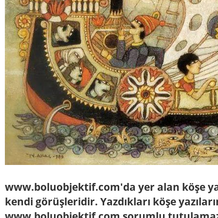
www.boluobjektif.com'da yer alan köşe yaz
kendi görüşleridir. Yazdıkları köşe yazılar
www.boluobjektif.com sorumlu tutulama