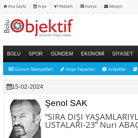
Ana Sayfa
Arşiv
Reklam
Künye
İletişim
BOLU
SPOR
GÜNDEM
EKONOMİ
SİYASET
Günün Manşetleri
Köşe Yazarları
Anketler
15-02-2024
Şenol SAK
“SIRA DIŞI YAŞAMLARIY
USTALARI-23” Nuri ABAÇ