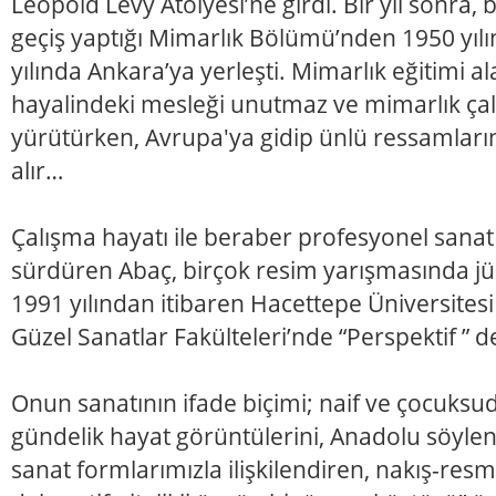
Leopold Levy Atölyesi’ne girdi. Bir yıl sonra, 
geçiş yaptığı Mimarlık Bölümü’nden 1950 yı
yılında Ankara’ya yerleşti. Mimarlık eğitimi a
hayalindeki mesleği unutmaz ve mimarlık çal
yürütürken, Avrupa'ya gidip ünlü ressamların
alır…
Çalışma hayatı ile beraber profesyonel sanat 
sürdüren Abaç, birçok resim yarışmasında jüri
1991 yılından itibaren Hacettepe Üniversitesi 
Güzel Sanatlar Fakülteleri’nde “Perspektif ” d
Onun sanatının ifade biçimi; naif ve çocuksu
gündelik hayat görüntülerini, Anadolu söylen
sanat formlarımızla ilişkilendiren, nakış-resm