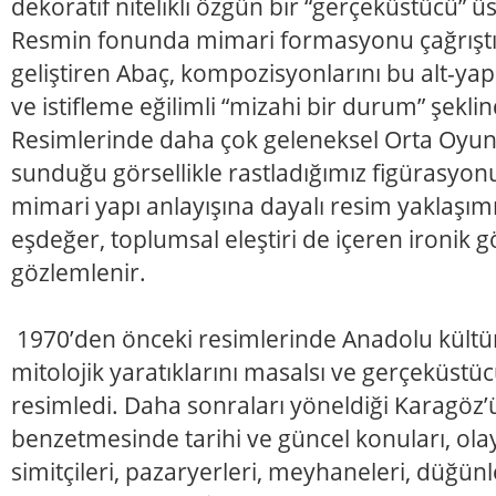
dekoratif nitelikli özgün bir “gerçeküstücü” ü
Resmin fonunda mimari formasyonu çağrıştır
geliştiren Abaç, kompozisyonlarını bu alt-yap
ve istifleme eğilimli “mizahi bir durum” şekli
Resimlerinde daha çok geleneksel Orta Oyu
sunduğu görsellikle rastladığımız figürasyon
mimari yapı anlayışına dayalı resim yaklaşı
eşdeğer, toplumsal eleştiri de içeren ironik
gözlemlenir.
1970’den önceki resimlerinde Anadolu kültü
mitolojik yaratıklarını masalsı ve gerçeküstüc
resimledi. Daha sonraları yöneldiği Karagöz’ü
benzetmesinde tarihi ve güncel konuları, olaylar
simitçileri, pazaryerleri, meyhaneleri, düğünle