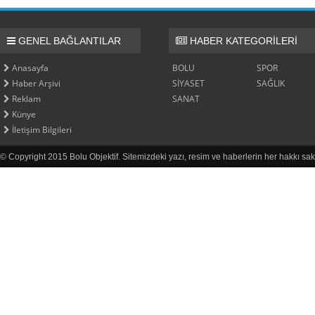
GENEL BAĞLANTILAR
HABER KATEGORİLERİ
Anasayfa
BOLU
SPOR
Haber Arşivi
SİYASET
SAĞLIK
Reklam
SANAT
Künye
İletişim Bilgileri
© Copyright 2015 Bolu Objektif. Sitemizdeki yazı, resim ve haberlerin her hakkı sak