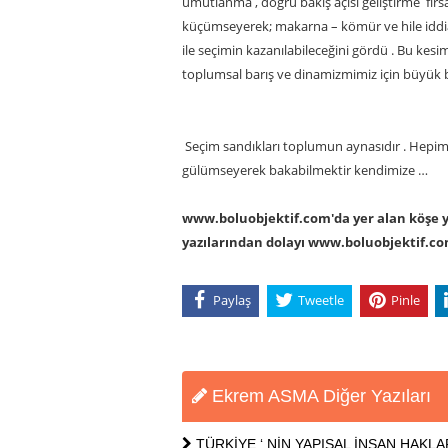
umutlanma , doğru bakış açısı geliştirme fırs
küçümseyerek; makarna – kömür ve hile iddial
ile seçimin kazanılabileceğini gördü . Bu kesi
toplumsal barış ve dinamizmimiz için büyük b
Seçim sandıkları toplumun aynasıdır . Hepim
gülümseyerek bakabilmektir kendimize …
www.boluobjektif.com'da yer alan köşe yaz
yazılarından dolayı www.boluobjektif.c
Paylaş
Tweetle
Pinle
Ekrem ASMA Diğer Yazıları
TÜRKİYE ‘ NİN YAPISAL İNSAN HAKLA