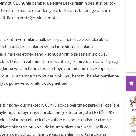
ermiştir. Bununla beraber Belediye Başkanlığının değiştiği bir çok
se tercihini iktidar blokundan yana kullanarak bir denge unsuru
 İttifakına desteğini yinelemiştir.
lacak tüm yorumlar, analizler baştan hatalı ve eksik olacaktır.
ahatsızlıklarını anlatan sonuçlarını bir bütün olarak
larla hareket etmek sandık sonuçlarının bize sağlamış olduğu
caktır. Daha da vahimi zaten mevcut ve çekilmez olan kutuplaşmayı
nuçlarına yapılan ilk açıklamalar büyük oranda makul ve kapsayıcı
dur. Bu anlamda hem iktidar blokuna , hem muhalefet partilerine
büyük görev ve sorumluluk düşmektedir .
k bir görev düşmektedir. Çünkü açıkça belirtmek gerekir ki özellikle
K
iyle açık Türkiye düşmanı olan bir çok terör örgütü ( FETÖ – PKK –
nin uluslararası efendileri kesinlikle bu sonucu istismar etmeye
kkate almaz ve bu konu da istismarcılara karşı yerli – milli ve
Ter
dönemde ciddi sorunların ve kaos planlarının ortaya çıkması