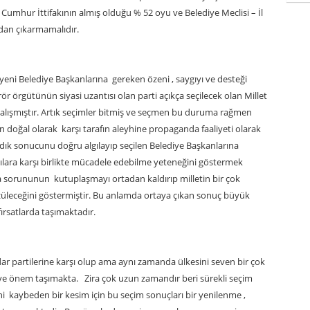
 Cumhur İttifakının almış olduğu % 52 oyu ve Belediye Meclisi – İl
ndan çıkarmamalıdır.
n yeni Belediye Başkanlarına gereken özeni , saygıyı ve desteği
r örgütünün siyasi uzantısı olan parti açıkça seçilecek olan Millet
çalışmıştır. Artık seçimler bitmiş ve seçmen bu duruma rağmen
 doğal olarak karşı tarafın aleyhine propaganda faaliyeti olarak
andık sonucunu doğru algılayıp seçilen Belediye Başkanlarına
ılara karşı birlikte mücadele edebilme yeteneğini göstermek
a sorununun kutuplaşmayı ortadan kaldırıp milletin bir çok
özüleceğini göstermiştir. Bu anlamda ortaya çıkan sonuç büyük
fırsatlarda taşımaktadır.
ar partilerine karşı olup ama aynı zamanda ülkesini seven bir çok
m ve önem taşımakta. Zira çok uzun zamandır beri sürekli seçim
 kaybeden bir kesim için bu seçim sonuçları bir yenilenme ,