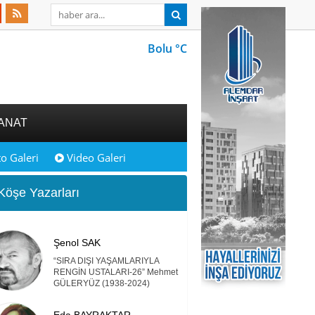
Bolu °C
ANAT
o Galeri
Video Galeri
öşe Yazarları
Şenol SAK
“SIRA DIŞI YAŞAMLARIYLA
RENGİN USTALARI-26” Mehmet
GÜLERYÜZ (1938-2024)