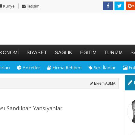
Künye
İletişim
KONOMİ
SİYASET
SAĞLIK
EĞİTİM
TURİZM
S
rları
Anketler
Firma Rehberi
Seri İlanlar
Fot
K
Ekrem ASMA
ı Sandıktan Yansıyanlar