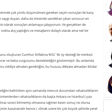
üzerinde çok yönlü düşünülmesi gereken seçim sonuçları ile karşı
n saygı duyan, daha da ötesinde sandıktan çıkan sonucun en
si olarak sonuçları anlamaya çalışıyorum. Ve gerçekten de
okta atış yaptığını ve mesajlarını dolaylı olarak ama net bir
okunu oluşturan Cumhur ittifakına %52 ‘ lik oy desteği ile merkezi
tikrar ve beka vurgusunu desteklediğini göstermiştir. Bu anlamda
nu ciddiye almaları gerektiğini, bu hususu dikkate almadan iktidar
ğini belirtirken aynı zamanda mevcut durumdan rahatsızlıklarını
e yöntemlerden rahatsızlıklarını da başta Ankara ve İstanbul ( yazı
itiraz süreci bitmemiş olmasına rağmen kesin sonuç ne olursa
eçimin kazananıdır bence ) olmak üzere bir çok büyük şehirde yerel