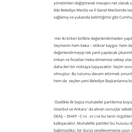
yönetimleri değiştirerek mesajını net olarak v
ilde Belediye Meclisi ve İl Genel Meclisinde i
sağlamış ve yukarıda belirttiğimiz gibi Cumhur
Her iki kriteri birlikte değerlendirmeden yapı
Seçmenin hem beka – istikrar kaygısı hem de r
değerlendirmeyip tek yanlı yapılacak çıkarım
imkan ve fırsatları heba etmemize sebep ola
daha ileri bir noktaya taşıyacaktır. Seçim so
olmuştur. Bu tutumu devam ettirmek zorunlu
hem de seçilen yeni Belediye Başkanlarına 
Özellikle ilk başta muhalefet partilerine büyü
İstanbul ve Ankara ‘ da alınan sonuçlar sebeb
DEAŞ – DHKP –C vs . vs ) ve bu terör örgütleri
kalkışacaktır. Muhalefet partileri bu hususu di
bağımsızlıkçı bir duruş sergileyemezse uzun 