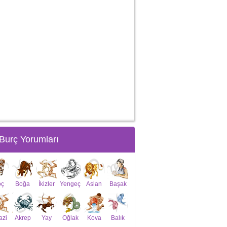
Burç Yorumları
oç
Boğa
İkizler
Yengeç
Aslan
Başak
azi
Akrep
Yay
Oğlak
Kova
Balık