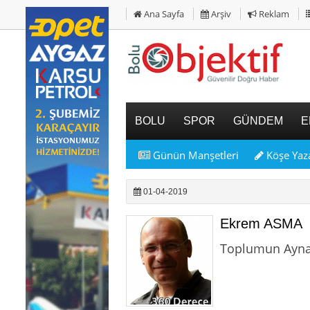
Ana Sayfa
Arşiv
Reklam
BOLU
SPOR
GÜNDEM
E
Günün Manşetleri
Köşe Yaza
01-04-2019
Ekrem ASMA
Toplumun Aynas