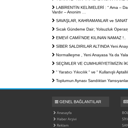
LABİRENTİN KELİMELERİ : “ Ama – Daha 
Vardır – Anonim …
SAVAŞLAR, KAHRAMANLAR ve SANAT
Sıcak Gündeme Dair; Yolsuzluk Opera
EMEVİ CAMİİ’NDE KILINAN NAMAZ !..
SİBER SALDIRILAR ALTINDA Yeni Anaya
Normalleşme , Yeni Anayasa Ya da Yalanl
SEÇİMLER VE CUMHURİYETİMİZİN İKİ
“ Yaratıcı Yıkıcılık “ ve “ Kullanışlı Ap
Toplumun Aynası Sandıktan Yansıyanla
GENEL BAĞLANTILAR
Anasayfa
BO
Haber Arşivi
SİY
Reklam
SA