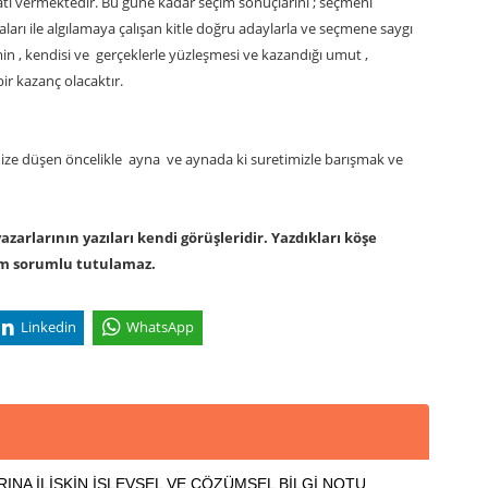
atı vermektedir. Bu güne kadar seçim sonuçlarını ; seçmeni
arı ile algılamaya çalışan kitle doğru adaylarla ve seçmene saygı
min , kendisi ve gerçeklerle yüzleşmesi ve kazandığı umut ,
ir kazanç olacaktır.
ize düşen öncelikle ayna ve aynada ki suretimizle barışmak ve
arlarının yazıları kendi görüşleridir. Yazdıkları köşe
om sorumlu tutulamaz.
Linkedin
WhatsApp
RINA İLİŞKİN İŞLEVSEL VE ÇÖZÜMSEL BİLGİ NOTU