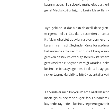
kaçınılmazdır. Bu sebeple muhalefet partileri
genel Meclisi çoğunluğunu kesinlikle akılları
Aynı şekilde iktidar bloku da özellikle seçile
esirgememelidir. Zira daha seçimden önce terö
İttifakı muhalefet adaylarına ayar vermeye 
kararını vermiştir. Seçimden önce bu argüman
kullanılsa da artık seçim sonucu itibariyle s
gereken destek ve özeni göstererek istismarc
gerekmektedir. Seçmen verdiği kararla ; bek
kesiminin bir araya gelmesi ile daha kolay ç
riskler taşımakla birlikte büyük avantajlar ve 
Farkındalar mı bilmiyorum ama özellikle iktid
insan için bu seçim sonuçları farklı bir anla
kaybede kaybede ülkesine , seçmene güvenini