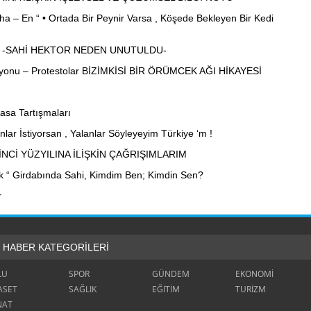
– En “ • Ortada Bir Peynir Varsa , Köşede Bekleyen Bir Kedi
 -SAHİ HEKTOR NEDEN UNUTULDU-
syonu – Protestolar BİZİMKİSİ BİR ÖRÜMCEK AĞI HİKAYESİ
sa Tartışmaları
ar İstiyorsan , Yalanlar Söyleyeyim Türkiye ‘m !
NCİ YÜZYILINA İLİŞKİN ÇAĞRIŞIMLARIM
tallık “ Girdabında Sahi, Kimdim Ben; Kimdin Sen?
r
HABER KATEGORİLERİ
LU
SPOR
GÜNDEM
EKONOMİ
ASET
SAĞLIK
EĞİTİM
TURİZM
NAT