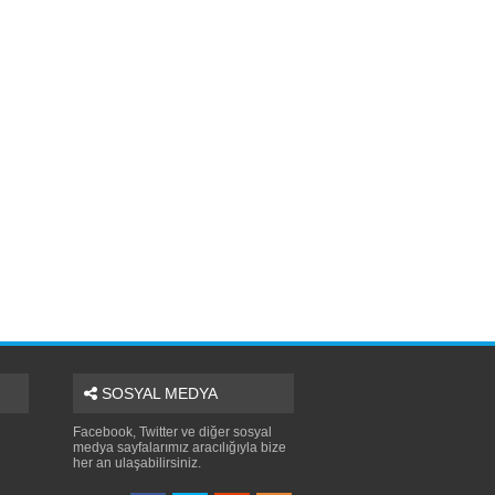
SOSYAL MEDYA
Facebook, Twitter ve diğer sosyal
medya sayfalarımız aracılığıyla bize
her an ulaşabilirsiniz.