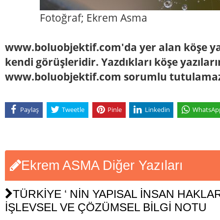
Fotoğraf; Ekrem Asma
www.boluobjektif.com'da yer alan köşe yaz
kendi görüşleridir. Yazdıkları köşe yazılar
www.boluobjektif.com sorumlu tutulama
Paylaş
Tweetle
Pinle
Linkedin
WhatsAp
Ekrem ASMA Diğer Yazıları
TÜRKİYE ‘ NİN YAPISAL İNSAN HAKLAR
İŞLEVSEL VE ÇÖZÜMSEL BİLGİ NOTU