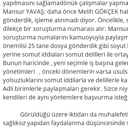
yapılmasını sağlamadönük çalışmalar yapmak
Mansur YAVAŞ; daha önce Melih GÖKÇEK hak
gönderdik, işleme alınmadı diyor. Öncelikle, s
dilekçe bir soruşturma numarası alır: Mansur
soruşturma numalarını kamuoyuyla paylaşma
önemlisi 25 tane dosya gönderdik gibi soyut
yerine somut iddiaları somut delilleri ile ort
Bunun haricinde , yeni seçimle iş başına ge
yönetimleri , önceki dönemlerin varsa usulsü
yolsuzluklarını somut iddilarla ve delillerle
Adli birimlerle paylaşmaları gerekir. Sizce n
kendileri de aynı yöntemlere başvurma isteği 
Görüldüğü üzere iktidarı da muhalefeti 
sağlıksız yapıdan faydalanma düşüncesinde 