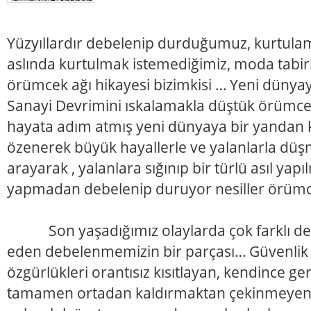
Yüzyıllardır debelenip durduğumuz, kurtulam
aslında kurtulmak istemediğimiz, moda tabirle 
örümcek ağı hikayesi bizimkisi … Yeni düny
Sanayi Devrimini ıskalamakla düştük örümcek
hayata adım atmış yeni dünyaya bir yandan k
özenerek büyük hayallerle ve yalanlarla düş
arayarak , yalanlara sığınıp bir türlü asıl yap
yapmadan debelenip duruyor nesiller örüm
Son yaşadığımız olaylarda çok farklı deği
eden debelenmemizin bir parçası… Güvenlik k
özgürlükleri orantısız kısıtlayan, kendince g
tamamen ortadan kaldırmaktan çekinmeyen