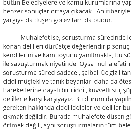
bütün Belediyelere ve kamu kurumlarına y
benzer sonuçlar ortaya çıkacak . An itibariyle
yargıya da düşen görev tam da budur.
Muhalefet ise, soruşturma sürecinde iddi
konan delilleri dürüstçe değerlendirip sonuç
kendilerini ve kamuoyunu yanıltmakla, bu sür
ile savuşturmak niyetinde. Oysa muhalefetin i
soruşturma süreci sadece , şaibeli üç gizli t
ciddi müşteki ve tanık beyanları daha da öte
hareketlerine dayalı bir ciddi , kuvvetli suç ş
delillerle karşı karşıyayız. Bu durum da yapıl
gereken hakkında ciddi iddialar ve deliller bu
çıkmak değildir. Burada muhalefete düşen gö
örtmek değil , aynı soruşturmaların tüm bel