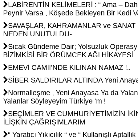
LABİRENTİN KELİMELERİ : “ Ama – Daha 
Peynir Varsa , Köşede Bekleyen Bir Kedi 
SAVAŞLAR, KAHRAMANLAR ve SANAT 
NEDEN UNUTULDU-
Sıcak Gündeme Dair; Yolsuzluk Operasyo
BİZİMKİSİ BİR ÖRÜMCEK AĞI HİKAYESİ
EMEVİ CAMİİ’NDE KILINAN NAMAZ !..
SİBER SALDIRILAR ALTINDA Yeni Anayas
Normalleşme , Yeni Anayasa Ya da Yalanla
Yalanlar Söyleyeyim Türkiye ‘m !
SEÇİMLER VE CUMHURİYETİMİZİN İKİN
İLİŞKİN ÇAĞRIŞIMLARIM
“ Yaratıcı Yıkıcılık “ ve “ Kullanışlı Aptallı