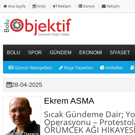
Ana Sayfa
Arşiv
Reklam
Künye
İletişim
BOLU
SPOR
GÜNDEM
EKONOMİ
SİYASET
Günün Manşetleri
Köşe Yazarları
Anketler
28-04-2025
Ekrem ASMA
Sıcak Gündeme Dair; Yo
Operasyonu – Protestol
ÖRÜMCEK AĞI HİKAYES