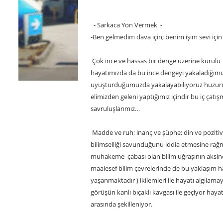
- Sarkaca Yön Vermek -
-Ben gelmedim dava için; benim işim sevi içi
Çok ince ve hassas bir denge üzerine kurulu 
hayatımızda da bu ince dengeyi yakaladığımızda
uyuşturduğumuzda yakalayabiliyoruz huzuru
elimizden geleni yaptığımız içindir bu iç çatı
savruluşlarımız…
Madde ve ruh; inanç ve şüphe; din ve pozitivi
bilimselliği savunduğunu iddia etmesine rağme
muhakeme çabası olan bilim uğraşının aksine
maalesef bilim çevrelerinde de bu yaklaşım hâk
yaşanmaktadır ) ikilemleri ile hayatı algılama
görüşün kanlı bıçaklı kavgası ile geçiyor haya
arasında şekilleniyor.