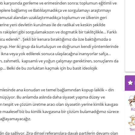
 karşısında gerileme ve erimesinden sonra; toplumun eğitimli ve
plere bağlamış ve Batılılaşmadıkça ve sorgulamayı araştırmayı
 kamusal alandan uzaklaştırmadıkça toplumun ve ülkenin geri
erine yeni devletin kurulması ile de radikal ve keskin şekilde
 rakipleri gibi sorgulamaksızın ve dogmatik bir taklitçilikle… Farklı
ücu ederek” . Şekli bir kenara bıraktığımız da öze baktığımızda o
ki grup. Her iki grup da kurtuluşun ve doğrunun kendi yöntemlerinde
a ikna veya yok edilerek sonuca ulaşılacağına inanıyorlar safça…
n, zahmetli, kapsamlı ve yoğun çalışmayı gerektiren, sonuçlarını da
p… Belki de bu zorluktan kaçmak için bu basit ideolojik
mlesinde ana konudan ve temel bağlamından kopup laiklik – din
dönüşüyor. Bu anlamda aslında daha siyaset yapma düzey ve
ı tespit ve çözüm üretme aracı olan siyasetin yerine kimlik kavgası
K
ve maalesef biz bu kimlik kavgasına bir çözüm bulamadığımız sürece
ağlayamayacağız.
Ter
 da sağlıyor. Zira dinsel referanslara dayalı partilerin devamı olan