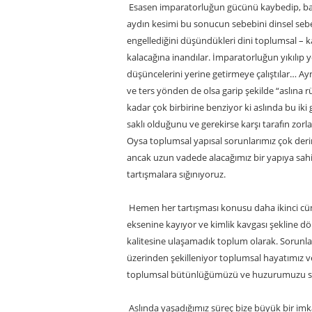
Esasen imparatorluğun gücünü kaybedip, batı
aydın kesimi bu sonucun sebebini dinsel sebe
engellediğini düşündükleri dini toplumsal –
kalacağına inandılar. İmparatorluğun yıkılıp y
düşüncelerini yerine getirmeye çalıştılar… Aynı
ve ters yönden de olsa garip şekilde “aslına r
kadar çok birbirine benziyor ki aslında bu i
saklı olduğunu ve gerekirse karşı tarafın zorl
Oysa toplumsal yapısal sorunlarımız çok deri
ancak uzun vadede alacağımız bir yapıya sahi
tartışmalara sığınıyoruz.
Hemen her tartışması konusu daha ikinci cü
eksenine kayıyor ve kimlik kavgası şekline 
kalitesine ulaşamadık toplum olarak. Sorunlar
üzerinden şekilleniyor toplumsal hayatımız 
toplumsal bütünlüğümüzü ve huzurumuzu s
Aslında yaşadığımız süreç bize büyük bir imkân