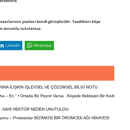
rebiliriz.
arlarının yazıları kendi görüşleridir. Yazdıkları köşe
om sorumlu tutulamaz.
Linkedin
WhatsApp
RINA İLİŞKİN İŞLEVSEL VE ÇÖZÜMSEL BİLGİ NOTU
– En “ • Ortada Bir Peynir Varsa , Köşede Bekleyen Bir Kedi
 -SAHİ HEKTOR NEDEN UNUTULDU-
syonu – Protestolar BİZİMKİSİ BİR ÖRÜMCEK AĞI HİKAYESİ