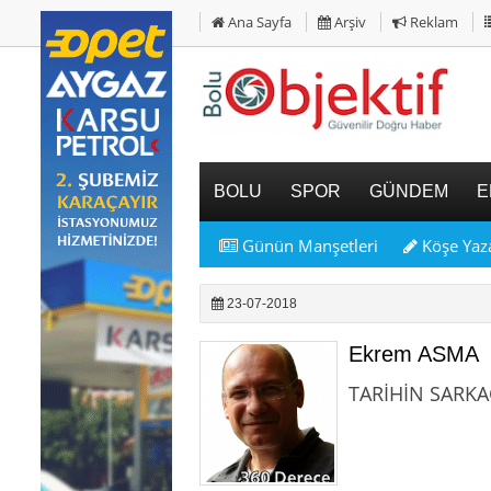
Ana Sayfa
Arşiv
Reklam
BOLU
SPOR
GÜNDEM
E
Günün Manşetleri
Köşe Yaza
23-07-2018
Ekrem ASMA
TARİHİN SARKAC