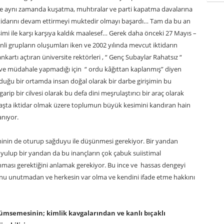
k ve aynı zamanda kuşatma, muhtıralar ve parti kapatma davalarına
iktidarını devam ettirmeyi muktedir olmayı başardı… Tam da bu an
rişimi ile karşı karşıya kaldık maalesef… Gerek daha önceki 27 Mayıs –
enli grupların oluşumları iken ve 2002 yılında mevcut iktidarın
rtı açtıran üniversite rektörleri , “ Genç Subaylar Rahatsız “
ve müdahale yapmadığı için “ ordu kâğıttan kaplanmış” diyen
uğu bir ortamda insan doğal olarak bir darbe girişimin bu
ip bir cilvesi olarak bu defa dini meşrulaştırıcı bir araç olarak
 başta iktidar olmak üzere toplumun büyük kesimini kandıran hain
şanıyor.
inin de oturup sağduyu ile düşünmesi gerekiyor. Bir yandan
yulup bir yandan da bu inançların çok çabuk suiistimal
lınması gerektiğini anlamak gerekiyor. Bu ince ve hassas dengeyi
ğunu unutmadan ve herkesin var olma ve kendini ifade etme hakkını
ümsemesinin; kimlik kavgalarından ve kanlı bıçaklı