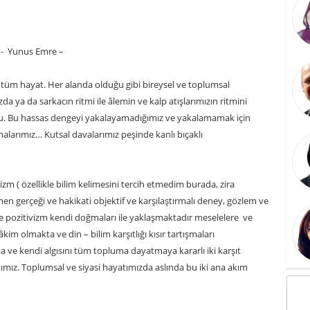
n - Yunus Emre –
tüm hayat. Her alanda olduğu gibi bireysel ve toplumsal
 ya da sarkacın ritmi ile âlemin ve kalp atışlarımızın ritmini
. Bu hassas dengeyi yakalayamadığımız ve yakalamamak için
şmalarımız… Kutsal davalarımız peşinde kanlı bıçaklı
zm ( özellikle bilim kelimesini tercih etmedim burada, zira
n gerçeği ve hakikati objektif ve karşılaştırmalı deney, gözlem ve
 pozitivizm kendi doğmaları ile yaklaşmaktadır meselelere ve
im olmakta ve din – bilim karşıtlığı kısır tartışmaları
ya ve kendi algısını tüm topluma dayatmaya kararlı iki karşıt
tımız. Toplumsal ve siyasi hayatımızda aslında bu iki ana akım