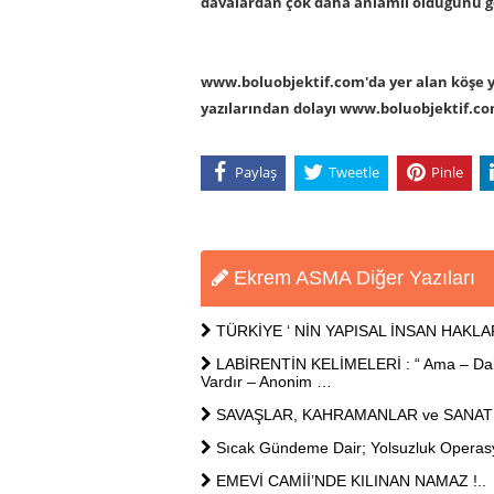
davalardan çok daha anlamlı olduğunu gö
www.boluobjektif.com'da yer alan köşe yaz
yazılarından dolayı www.boluobjektif.c
Paylaş
Tweetle
Pinle
Ekrem ASMA Diğer Yazıları
TÜRKİYE ‘ NİN YAPISAL İNSAN HAKLA
LABİRENTİN KELİMELERİ : “ Ama – Daha 
Vardır – Anonim …
SAVAŞLAR, KAHRAMANLAR ve SANAT
Sıcak Gündeme Dair; Yolsuzluk Opera
EMEVİ CAMİİ’NDE KILINAN NAMAZ !..