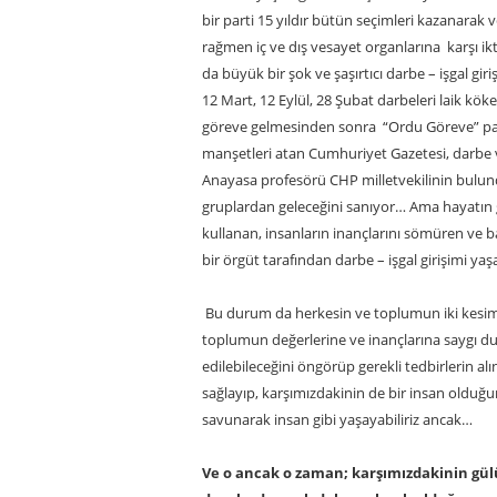
bir parti 15 yıldır bütün seçimleri kazanara
rağmen iç ve dış vesayet organlarına karşı 
da büyük bir şok ve şaşırtıcı darbe – işgal gi
12 Mart, 12 Eylül, 28 Şubat darbeleri laik kök
göreve gelmesinden sonra “Ordu Göreve” panka
manşetleri atan Cumhuriyet Gazetesi, darbe 
Anayasa profesörü CHP milletvekilinin bulund
gruplardan geleceğini sanıyor… Ama hayatın gar
kullanan, insanların inançlarını sömüren ve
bir örgüt tarafından darbe – işgal girişimi ya
Bu durum da herkesin ve toplumun iki kesim
toplumun değerlerine ve inançlarına saygı du
edilebileceğini öngörüp gerekli tedbirlerin a
sağlayıp, karşımızdakinin de bir insan oldu
savunarak insan gibi yaşayabiliriz ancak…
Ve o ancak o zaman; karşımızdakinin gül