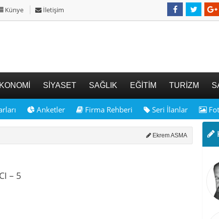
Künye
İletişim
KONOMİ
SİYASET
SAĞLIK
EĞİTİM
TURİZM
S
rları
Anketler
Firma Rehberi
Seri İlanlar
Fot
K
Ekrem ASMA
I – 5