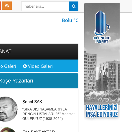
Bolu °C
ANAT
o Galeri
Video Galeri
öşe Yazarları
Şenol SAK
“SIRA DIŞI YAŞAMLARIYLA
RENGİN USTALARI-26” Mehmet
GÜLERYÜZ (1938-2024)