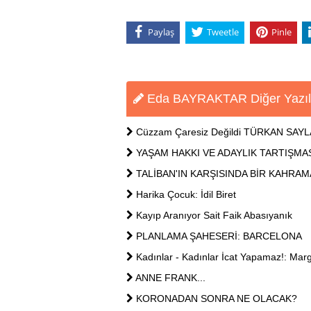
Paylaş
Tweetle
Pinle
Eda BAYRAKTAR Diğer Yazıl
Cüzzam Çaresiz Değildi TÜRKAN SAY
YAŞAM HAKKI VE ADAYLIK TARTIŞMA
TALİBAN'IN KARŞISINDA BİR KAHRA
Harika Çocuk: İdil Biret
Kayıp Aranıyor Sait Faik Abasıyanık
PLANLAMA ŞAHESERİ: BARCELONA
Kadınlar - Kadınlar İcat Yapamaz!: Marg
ANNE FRANK...
KORONADAN SONRA NE OLACAK?