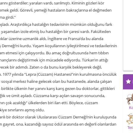
rını gösterdiler; yaraları vardı, sarılmıştı. Kiminin gözleri kör
emek geldi. Görevli, yemeği hastaların bakraçlarına el değmeden
a girdi.”
adı. Araştırdıkça hastalığın tedavisinin mümkün olduğunu fark
ı yaşamdan izole etmiş bu hastalığın bir çaresi vardı. Fakülteden
klar üzerine uzmanlık aldı, İngiltere ve Fransa’da bu alanda
Derneği’ni kurdu. Yaşam koşullarının iyileştirilmesi ve tedavilerinin
am etmesi için çalışıyordu. Bu amaç doğrultusunda hem tıbbın
nançlarını değiştirmek için mücadele ediyordu. Türkan’ın attığı
ecek bir adımdı. Zaten o da bunu karşılık bekleyerek değil,
du. 1977 yılında “Lepra (Cüzzam) Hastanesi”nin kurulmasına öncülük
 bir sosyal merkez haline gelecek olan bu hastanede, alanda çalışan
a birlikte ülkenin her yanını karış karış gezen bu doktorlar, gittikleri
ğlık ve ümit aşıladı. Cüzzama karşı açılan savaşın sonucunda,
n çok azaldığı" ülkelerden biri ilan etti. Böylece, cüzzam
K
iye sınırlarını aşmış oldu.
arılı bir doktor olarak Uluslararası Cüzzam Derneği’nin kuruluşunda
 gayret, ona, kazandığı sayısız ödül arasında en değerli olanlardan
Ter