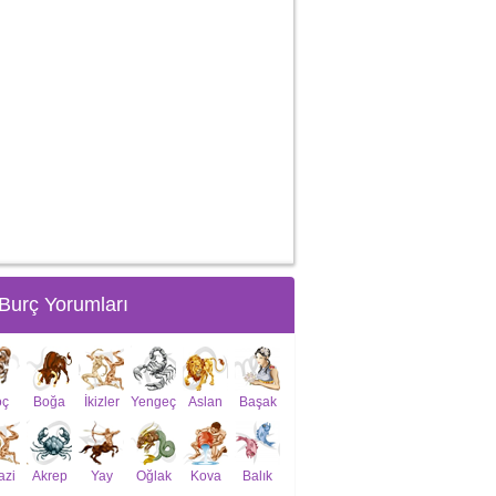
Burç Yorumları
oç
Boğa
İkizler
Yengeç
Aslan
Başak
azi
Akrep
Yay
Oğlak
Kova
Balık