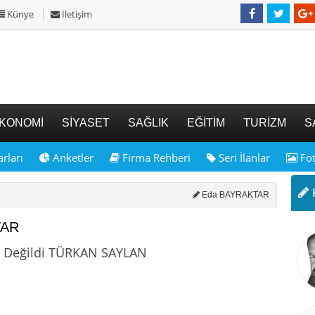
Künye
İletişim
KONOMİ
SİYASET
SAĞLIK
EĞİTİM
TURİZM
S
rları
Anketler
Firma Rehberi
Seri İlanlar
Fot
K
Eda BAYRAKTAR
TAR
z Değildi TÜRKAN SAYLAN