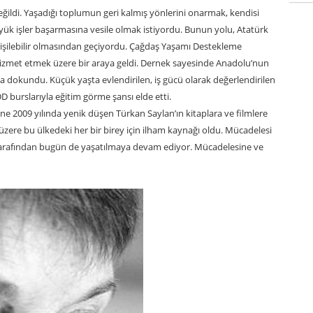
değildi. Yaşadığı toplumun geri kalmış yönlerini onarmak, kendisi
yük işler başarmasına vesile olmak istiyordu. Bunun yolu, Atatürk
n erişilebilir olmasından geçiyordu. Çağdaş Yaşamı Destekleme
hizmet etmek üzere bir araya geldi. Dernek sayesinde Anadolu’nun
 dokundu. Küçük yaşta evlendirilen, iş gücü olarak değerlendirilen
 burslarıyla eğitim görme şansı elde etti.
e 2009 yılında yenik düşen Türkan Saylan’ın kitaplara ve filmlere
zere bu ülkedeki her bir birey için ilham kaynağı oldu. Mücadelesi
tarafından bugün de yaşatılmaya devam ediyor. Mücadelesine ve