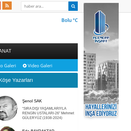
Bolu °C
ANAT
o Galeri
Video Galeri
öşe Yazarları
Şenol SAK
“SIRA DIŞI YAŞAMLARIYLA
RENGİN USTALARI-26” Mehmet
GÜLERYÜZ (1938-2024)