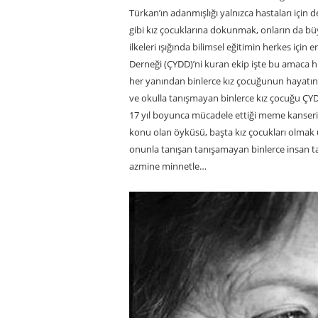
Türkan’ın adanmışlığı yalnızca hastaları için 
gibi kız çocuklarına dokunmak, onların da bü
ilkeleri ışığında bilimsel eğitimin herkes içi
Derneği (ÇYDD)’ni kuran ekip işte bu amaca 
her yanından binlerce kız çocuğunun hayatına
ve okulla tanışmayan binlerce kız çocuğu ÇYDD
17 yıl boyunca mücadele ettiği meme kanserin
konu olan öyküsü, başta kız çocukları olmak ü
onunla tanışan tanışamayan binlerce insan 
azmine minnetle…