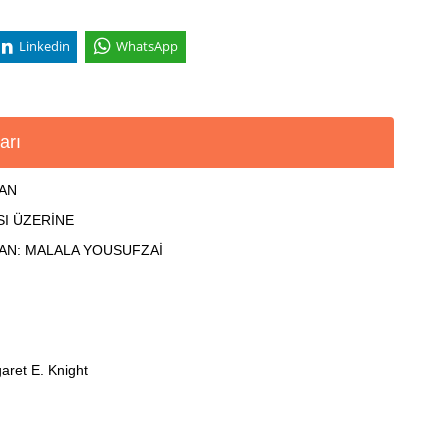
Linkedin
WhatsApp
arı
LAN
SI ÜZERİNE
MAN: MALALA YOUSUFZAİ
aret E. Knight