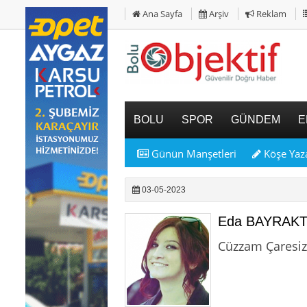
Ana Sayfa
Arşiv
Reklam
BOLU
SPOR
GÜNDEM
E
Günün Manşetleri
Köşe Yaza
03-05-2023
Eda BAYRAK
Cüzzam Çaresi