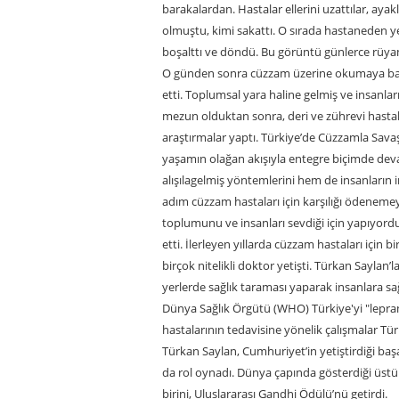
barakalardan. Hastalar ellerini uzattılar, ayakla
olmuştu, kimi sakattı. O sırada hastaneden y
boşalttı ve döndü. Bu görüntü günlerce rüyam
O günden sonra cüzzam üzerine okumaya başl
etti. Toplumsal yara haline gelmiş ve insanlar
mezun olduktan sonra, deri ve zührevi hastalı
araştırmalar yaptı. Türkiye’de Cüzzamla Savaş 
yaşamın olağan akışıyla entegre biçimde dev
alışılagelmiş yöntemlerini hem de insanların i
adım cüzzam hastaları için karşılığı ödenemey
toplumunu ve insanları sevdiği için yapıyor
etti. İlerleyen yıllarda cüzzam hastaları için
birçok nitelikli doktor yetişti. Türkan Saylan’l
yerlerde sağlık taraması yaparak insanlara sa
Dünya Sağlık Örgütü (WHO) Türkiye'yi "lepranı
hastalarının tedavisine yönelik çalışmalar Türk
Türkan Saylan, Cumhuriyet’in yetiştirdiği baş
da rol oynadı. Dünya çapında gösterdiği üstün
birini, Uluslararası Gandhi Ödülü’nü getirdi.