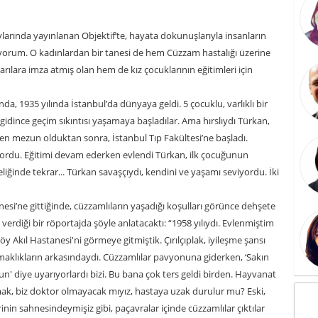
arında yayınlanan Objektif’te, hayata dokunuşlarıyla insanların
ıyorum. O kadınlardan bir tanesi de hem Cüzzam hastalığı üzerine
arılara imza atmış olan hem de kız çocuklarının eğitimleri için
da, 1935 yılında İstanbul’da dünyaya geldi. 5 çocuklu, varlıklı bir
ü gidince geçim sıkıntısı yaşamaya başladılar. Ama hırslıydı Türkan,
nden mezun olduktan sonra, İstanbul Tıp Fakültesi’ne başladı.
yordu. Eğitimi devam ederken evlendi Türkan, ilk çocuğunun
ğinde tekrar... Türkan savaşçıydı, kendini ve yaşamı seviyordu. İki
si’ne gittiğinde, cüzzamlıların yaşadığı koşulları görünce dehşete
rdiği bir röportajda şöyle anlatacaktı: “1958 yılıydı. Evlenmiştim
Akıl Hastanesi'ni görmeye gitmiştik. Çırılçıplak, iyileşme şansı
maklıkların arkasındaydı. Cüzzamlılar pavyonuna giderken, ‘Sakın
un' diye uyarıyorlardı bizi. Bu bana çok ters geldi birden. Hayvanat
k, biz doktor olmayacak mıyız, hastaya uzak durulur mu? Eski,
inin sahnesindeymişiz gibi, paçavralar içinde cüzzamlılar çıktılar