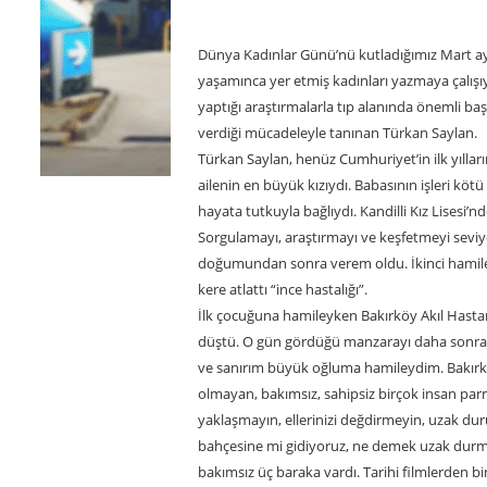
Dünya Kadınlar Günü’nü kutladığımız Mart ayl
yaşamınca yer etmiş kadınları yazmaya çalış
yaptığı araştırmalarla tıp alanında önemli baş
verdiği mücadeleyle tanınan Türkan Saylan.
Türkan Saylan, henüz Cumhuriyet’in ilk yılların
ailenin en büyük kızıydı. Babasının işleri köt
hayata tutkuyla bağlıydı. Kandilli Kız Lisesi’
Sorgulamayı, araştırmayı ve keşfetmeyi sevi
doğumundan sonra verem oldu. İkinci hamileli
kere atlattı “ince hastalığı”.
İlk çocuğuna hamileyken Bakırköy Akıl Hastane
düştü. O gün gördüğü manzarayı daha sonra ve
ve sanırım büyük oğluma hamileydim. Bakırköy 
olmayan, bakımsız, sahipsiz birçok insan par
yaklaşmayın, ellerinizi değdirmeyin, uzak dur
bahçesine mi gidiyoruz, ne demek uzak durma
bakımsız üç baraka vardı. Tarihi filmlerden bir