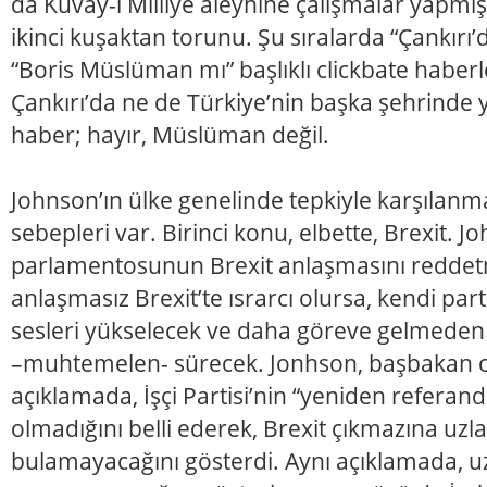
da Kuvay-i Milliye aleyhine çalışmalar yapmış
ikinci kuşaktan torunu. Şu sıralarda “Çankırı
“Boris Müslüman mı” başlıklı clickbate haber
Çankırı’da ne de Türkiye’nin başka şehrinde
haber; hayır, Müslüman değil.
Johnson’ın ülke genelinde tepkiyle karşılanmas
sebepleri var. Birinci konu, elbette, Brexit. Jo
parlamentosunun Brexit anlaşmasını reddet
anlaşmasız Brexit’te ısrarcı olursa, kendi parti
sesleri yükselecek ve daha göreve gelmeden 
–muhtemelen- sürecek. Jonhson, başbakan ola
açıklamada, İşçi Partisi’nin “yeniden referan
olmadığını belli ederek, Brexit çıkmazına uz
bulamayacağını gösterdi. Aynı açıklamada, 