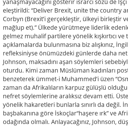
yanaşmayacağını gösterir ısrarcı sözü de İşçi 
eleştirildi: “Deliver Brexit, unite the country
Corbyn (Brexit’i gerçekleştir, ülkeyi birleştir
mağlup et).” Ülkede yürütmeye liderlik edenl
gelmez muhalif partilere yönelik kışkırtıcı ve 
açıklamalarda bulunmasına biz alışkınız, İn
refleksiniyse önümüzdeki günlerde daha net 
Johnson, maksadını aşan söylemleri sebebiyl
oturdu. Kimi zaman Müslüman kadınları pos
benzeterek ümmet-i Muhammed’i üzen “Osma
zaman da Afrikalıların karpuz gülüşlü olduğu
nefret söylemlerine aralıksız devam etti. Üstel
yönelik hakaretleri bunlarla sınırlı da değil. İn
başbakanına göre İskoçlar“haşere ırk” ve Afr
odağında olmalı. Anlayacağınız, Johnson, düş