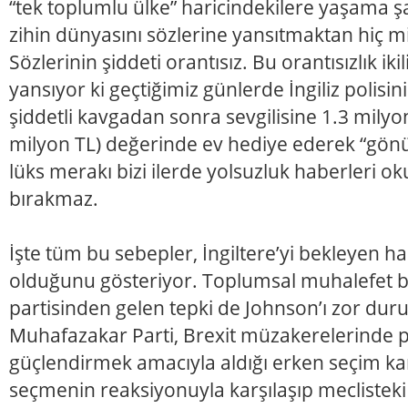
“tek toplumlu ülke” haricindekilere yaşama ş
zihin dünyasını sözlerine yansıtmaktan hiç m
Sözlerinin şiddeti orantısız. Bu orantısızlık ikili
yansıyor ki geçtiğimiz günlerde İngiliz polis
şiddetli kavgadan sonra sevgilisine 1.3 milyon
milyon TL) değerinde ev hediye ederek “gönü
lüks merakı bizi ilerde yolsuzluk haberleri
bırakmaz.
İşte tüm bu sebepler, İngiltere’yi bekleyen h
olduğunu gösteriyor. Toplumsal muhalefet bi
partisinden gelen tepki de Johnson’ı zor dur
Muhafazakar Parti, Brexit müzakerelerinde 
güçlendirmek amacıyla aldığı erken seçim k
seçmenin reaksiyonuyla karşılaşıp mecliste