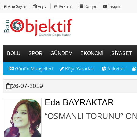
Ana Sayfa
Arşiv
Reklam
Künye
İletişim
BOLU
SPOR
GÜNDEM
EKONOMİ
SİYASET
Günün Manşetleri
Köşe Yazarları
Anketler
26-07-2019
Eda BAYRAKTAR
“OSMANLI TORUNU” ON