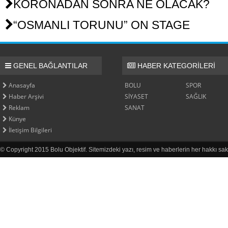
KORONADAN SONRA NE OLACAK?
“OSMANLI TORUNU” ON STAGE
GENEL BAĞLANTILAR
HABER KATEGORİLERİ
Anasayfa
BOLU
SPOR
Haber Arşivi
SİYASET
SAĞLIK
Reklam
SANAT
Künye
İletişim Bilgileri
© Copyright 2015 Bolu Objektif. Sitemizdeki yazı, resim ve haberlerin her hakkı sak