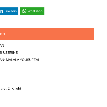
Linkedin
WhatsApp
arı
LAN
SI ÜZERİNE
MAN: MALALA YOUSUFZAİ
aret E. Knight