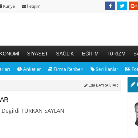
Künye
İletişim
KONOMİ
SİYASET
SAĞLIK
EĞİTİM
TURİZM
S
rları
Anketler
Firma Rehberi
Seri İlanlar
Fot
K
Eda BAYRAKTAR
TAR
z Değildi TÜRKAN SAYLAN