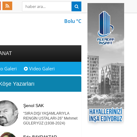
Bolu °C
ANAT
o Galeri
Video Galeri
öşe Yazarları
Şenol SAK
“SIRA DIŞI YAŞAMLARIYLA
RENGİN USTALARI-26” Mehmet
GÜLERYÜZ (1938-2024)