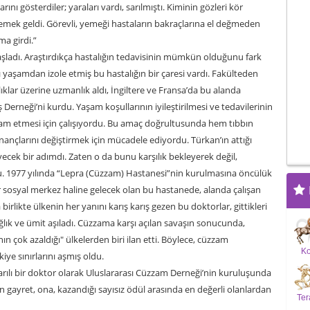
rını gösterdiler; yaraları vardı, sarılmıştı. Kiminin gözleri kör
emek geldi. Görevli, yemeği hastaların bakraçlarına el değmeden
a girdi.”
adı. Araştırdıkça hastalığın tedavisinin mümkün olduğunu fark
ı yaşamdan izole etmiş bu hastalığın bir çaresi vardı. Fakülteden
klar üzerine uzmanlık aldı, İngiltere ve Fransa’da bu alanda
Derneği’ni kurdu. Yaşam koşullarının iyileştirilmesi ve tedavilerinin
am etmesi için çalışıyordu. Bu amaç doğrultusunda hem tıbbın
nançlarını değiştirmek için mücadele ediyordu. Türkan’ın attığı
ecek bir adımdı. Zaten o da bunu karşılık bekleyerek değil,
du. 1977 yılında “Lepra (Cüzzam) Hastanesi”nin kurulmasına öncülük
 bir sosyal merkez haline gelecek olan bu hastanede, alanda çalışan
a birlikte ülkenin her yanını karış karış gezen bu doktorlar, gittikleri
ğlık ve ümit aşıladı. Cüzzama karşı açılan savaşın sonucunda,
n çok azaldığı" ülkelerden biri ilan etti. Böylece, cüzzam
K
iye sınırlarını aşmış oldu.
arılı bir doktor olarak Uluslararası Cüzzam Derneği’nin kuruluşunda
 gayret, ona, kazandığı sayısız ödül arasında en değerli olanlardan
Ter