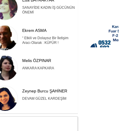
Eda BAYRAKTAR
SANAYİDE KADIN İŞ GÜCÜNÜN
ÖNEMİ
Ekrem ASMA
“ Etkili ve Dolaysız Bir İletişim
Aracı Olarak : KÜFÜR !
Melis ÖZPINAR
ANKARA KAPKARA
Zeynep Burcu ŞAHİNER
DEVAM GÜZEL KARDEŞİM