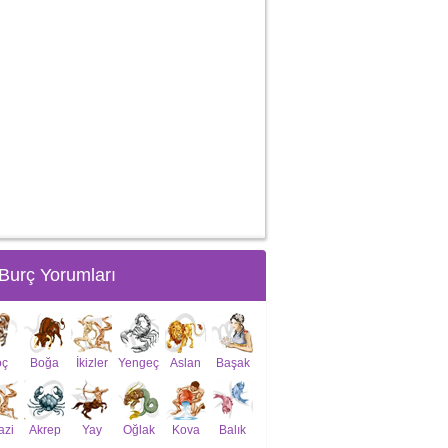
Burç Yorumları
oç
Boğa
İkizler
Yengeç
Aslan
Başak
azi
Akrep
Yay
Oğlak
Kova
Balık