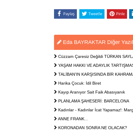
Paylaş
Tweetle
Pinle
Eda BAYRAKTAR Diğer Yazıl
Cüzzam Çaresiz Değildi TÜRKAN SAY
YAŞAM HAKKI VE ADAYLIK TARTIŞMA
TALİBAN'IN KARŞISINDA BİR KAHRA
Harika Çocuk: İdil Biret
Kayıp Aranıyor Sait Faik Abasıyanık
PLANLAMA ŞAHESERİ: BARCELONA
Kadınlar - Kadınlar İcat Yapamaz!: Marg
ANNE FRANK...
KORONADAN SONRA NE OLACAK?