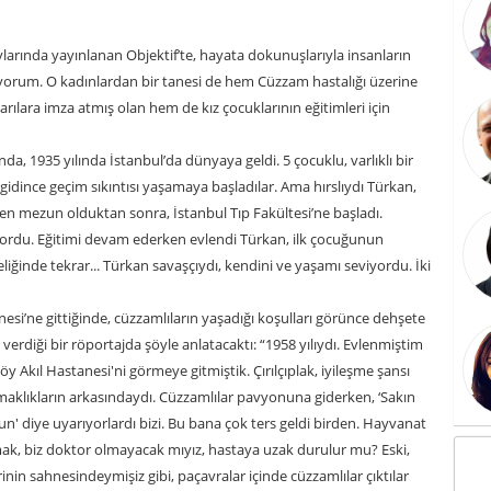
arında yayınlanan Objektif’te, hayata dokunuşlarıyla insanların
ıyorum. O kadınlardan bir tanesi de hem Cüzzam hastalığı üzerine
arılara imza atmış olan hem de kız çocuklarının eğitimleri için
da, 1935 yılında İstanbul’da dünyaya geldi. 5 çocuklu, varlıklı bir
ü gidince geçim sıkıntısı yaşamaya başladılar. Ama hırslıydı Türkan,
nden mezun olduktan sonra, İstanbul Tıp Fakültesi’ne başladı.
yordu. Eğitimi devam ederken evlendi Türkan, ilk çocuğunun
ğinde tekrar... Türkan savaşçıydı, kendini ve yaşamı seviyordu. İki
si’ne gittiğinde, cüzzamlıların yaşadığı koşulları görünce dehşete
rdiği bir röportajda şöyle anlatacaktı: “1958 yılıydı. Evlenmiştim
Akıl Hastanesi'ni görmeye gitmiştik. Çırılçıplak, iyileşme şansı
maklıkların arkasındaydı. Cüzzamlılar pavyonuna giderken, ‘Sakın
un' diye uyarıyorlardı bizi. Bu bana çok ters geldi birden. Hayvanat
k, biz doktor olmayacak mıyız, hastaya uzak durulur mu? Eski,
inin sahnesindeymişiz gibi, paçavralar içinde cüzzamlılar çıktılar