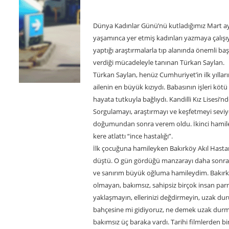
Dünya Kadınlar Günü’nü kutladığımız Mart ayl
yaşamınca yer etmiş kadınları yazmaya çalış
yaptığı araştırmalarla tıp alanında önemli baş
verdiği mücadeleyle tanınan Türkan Saylan.
Türkan Saylan, henüz Cumhuriyet’in ilk yılların
ailenin en büyük kızıydı. Babasının işleri köt
hayata tutkuyla bağlıydı. Kandilli Kız Lisesi’
Sorgulamayı, araştırmayı ve keşfetmeyi sevi
doğumundan sonra verem oldu. İkinci hamileli
kere atlattı “ince hastalığı”.
İlk çocuğuna hamileyken Bakırköy Akıl Hastane
düştü. O gün gördüğü manzarayı daha sonra ve
ve sanırım büyük oğluma hamileydim. Bakırköy 
olmayan, bakımsız, sahipsiz birçok insan par
yaklaşmayın, ellerinizi değdirmeyin, uzak dur
bahçesine mi gidiyoruz, ne demek uzak durma
bakımsız üç baraka vardı. Tarihi filmlerden bir