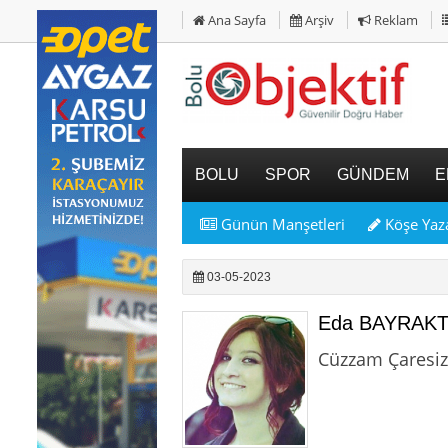
Ana Sayfa
Arşiv
Reklam
BOLU
SPOR
GÜNDEM
E
Günün Manşetleri
Köşe Yaza
03-05-2023
Eda BAYRAK
Cüzzam Çaresi