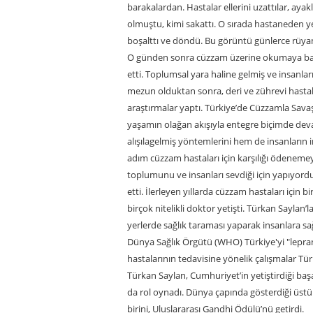
barakalardan. Hastalar ellerini uzattılar, ayakla
olmuştu, kimi sakattı. O sırada hastaneden y
boşalttı ve döndü. Bu görüntü günlerce rüyam
O günden sonra cüzzam üzerine okumaya başl
etti. Toplumsal yara haline gelmiş ve insanlar
mezun olduktan sonra, deri ve zührevi hastalı
araştırmalar yaptı. Türkiye’de Cüzzamla Savaş 
yaşamın olağan akışıyla entegre biçimde dev
alışılagelmiş yöntemlerini hem de insanların i
adım cüzzam hastaları için karşılığı ödenemey
toplumunu ve insanları sevdiği için yapıyor
etti. İlerleyen yıllarda cüzzam hastaları için
birçok nitelikli doktor yetişti. Türkan Saylan’l
yerlerde sağlık taraması yaparak insanlara sa
Dünya Sağlık Örgütü (WHO) Türkiye'yi "lepranı
hastalarının tedavisine yönelik çalışmalar Türk
Türkan Saylan, Cumhuriyet’in yetiştirdiği baş
da rol oynadı. Dünya çapında gösterdiği üstün
birini, Uluslararası Gandhi Ödülü’nü getirdi.