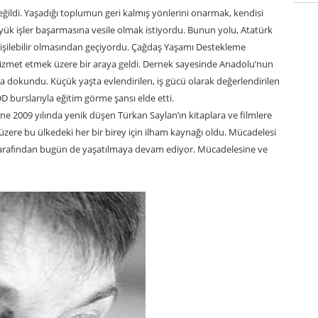
değildi. Yaşadığı toplumun geri kalmış yönlerini onarmak, kendisi
yük işler başarmasına vesile olmak istiyordu. Bunun yolu, Atatürk
n erişilebilir olmasından geçiyordu. Çağdaş Yaşamı Destekleme
hizmet etmek üzere bir araya geldi. Dernek sayesinde Anadolu’nun
 dokundu. Küçük yaşta evlendirilen, iş gücü olarak değerlendirilen
 burslarıyla eğitim görme şansı elde etti.
e 2009 yılında yenik düşen Türkan Saylan’ın kitaplara ve filmlere
zere bu ülkedeki her bir birey için ilham kaynağı oldu. Mücadelesi
tarafından bugün de yaşatılmaya devam ediyor. Mücadelesine ve