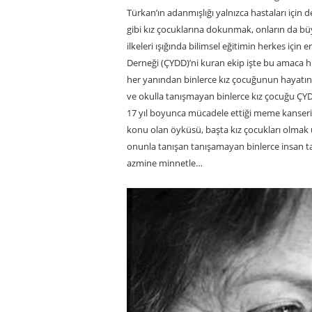
Türkan’ın adanmışlığı yalnızca hastaları için 
gibi kız çocuklarına dokunmak, onların da bü
ilkeleri ışığında bilimsel eğitimin herkes içi
Derneği (ÇYDD)’ni kuran ekip işte bu amaca 
her yanından binlerce kız çocuğunun hayatına
ve okulla tanışmayan binlerce kız çocuğu ÇYDD
17 yıl boyunca mücadele ettiği meme kanserin
konu olan öyküsü, başta kız çocukları olmak ü
onunla tanışan tanışamayan binlerce insan 
azmine minnetle…