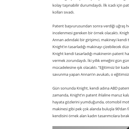
kolay taşınabilir durumdaydı. İlk icadı için
kolları sıvadı.
Patent başvurusundan sonra verdiği uğraş he
incelenmesi gereken bir örnek olacaktı. Knig
Annan adındaki bir girişimci, makineyi kendi t
Knight’ın tasarladığı makinayı çizebilecek dü
Knight kendi tasarladığı makinenin patent ha
vermek zorundaydı. İki yıllık emeğini gün gün 
mücadelesine ışık olacaktı. “Eğitimsiz bir ka
savunma yapan Annan’ın avukatı, o eğitimsiz k
Gün sonunda Knight, kendi adına ABD patenti a
zamanda, Knight’ın patent ihlaline maruz kala
hayata gözlerini yumduğunda, otomobil moto
makinesi gibi pek çok alanda buluşla 90’dan fa
kendisini örnek alan kadın tasarımcılara bırakt