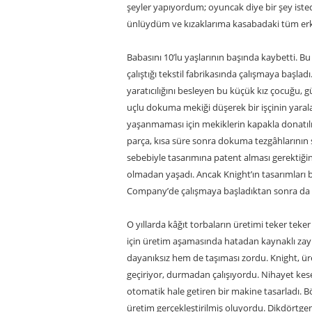
şeyler yapıyordum; oyuncak diye bir şey isted
ünlüydüm ve kızaklarıma kasabadaki tüm erke
Babasını 10’lu yaşlarının başında kaybetti. 
çalıştığı tekstil fabrikasında çalışmaya başl
yaratıcılığını besleyen bu küçük kız çocuğu, 
uçlu dokuma mekiği düşerek bir işçinin yar
yaşanmaması için mekiklerin kapakla donatıl
parça, kısa süre sonra dokuma tezgâhlarının 
sebebiyle tasarımına patent alması gerektiğin
olmadan yaşadı. Ancak Knight’ın tasarımları b
Company’de çalışmaya başladıktan sonra da 
O yıllarda kâğıt torbaların üretimi teker teker 
için üretim aşamasında hatadan kaynaklı zayi
dayanıksız hem de taşıması zordu. Knight, üret
geçiriyor, durmadan çalışıyordu. Nihayet kese
otomatik hale getiren bir makine tasarladı. Bö
üretim gerçekleştirilmiş oluyordu. Dikdörtgen