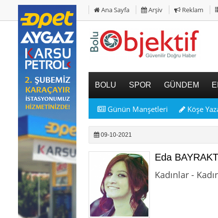
Ana Sayfa
Arşiv
Reklam
BOLU
SPOR
GÜNDEM
E
Günün Manşetleri
Köşe Yaza
09-10-2021
Eda BAYRAK
Kadınlar - Kadı