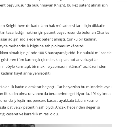
 patent başvurusunda bulunmayan Knight, bu kez patent almak için
m Knight hem de kadınların hak mücadelesi tarihi için dikkatle
ht’ın tasarladığı makine için patent başvurusunda bulunan Charles
asarladığını iddia ederek patent almıştı. Çünkü bir kadının,
zeyde mühendislik bilgisine sahip olması imkânsızdı.
kkını almak için günde 100 $ harcayacağı ciddi bir hukuki mücadele
gösteren tüm karmaşık çizimler, kalıplar, notlar ve kayıtlar
dının böyle karmaşık bir makine yapması imkânsız” tezi üzerinden
adının kayıtlarına yenilecekti.
lan ilk kadın olarak tarihe geçti. Tarihe yazılan bu mücadele, aynı
n ilk kadın olma unvanını da beraberinde getiriyordu. 1914 yılında
runda iyileştirme, pencere kasası, ayakkabı tabanı kesme
zla icat ve 27 patentin sahibiydi. Ancak, hepsinden değerlisi,
ığı cesaret ve kararlılık mirası oldu.