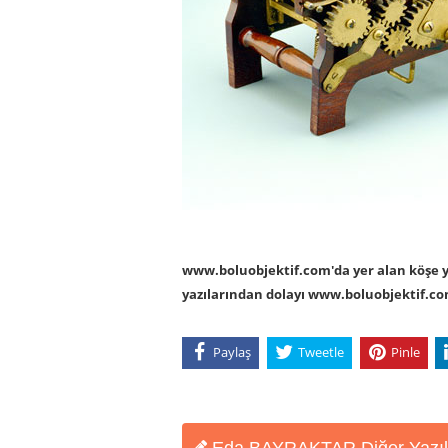
www.boluobjektif.com'da yer alan köşe yaz
yazılarından dolayı www.boluobjektif.c
Paylaş
Tweetle
Pinle