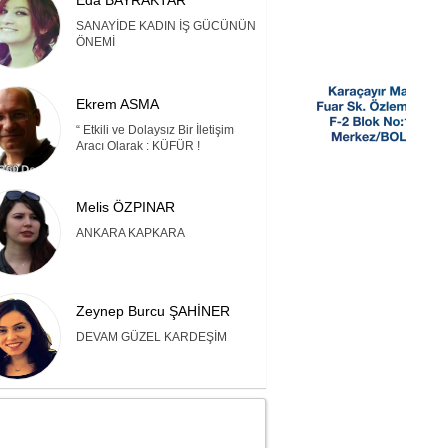
Eda BAYRAKTAR
SANAYİDE KADIN İŞ GÜCÜNÜN
ÖNEMİ
Ekrem ASMA
“ Etkili ve Dolaysız Bir İletişim
Aracı Olarak : KÜFÜR !
Melis ÖZPINAR
ANKARA KAPKARA
Zeynep Burcu ŞAHİNER
DEVAM GÜZEL KARDEŞİM