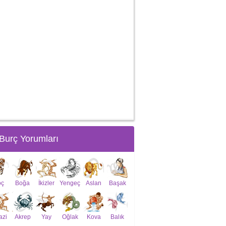
Burç Yorumları
oç
Boğa
İkizler
Yengeç
Aslan
Başak
azi
Akrep
Yay
Oğlak
Kova
Balık