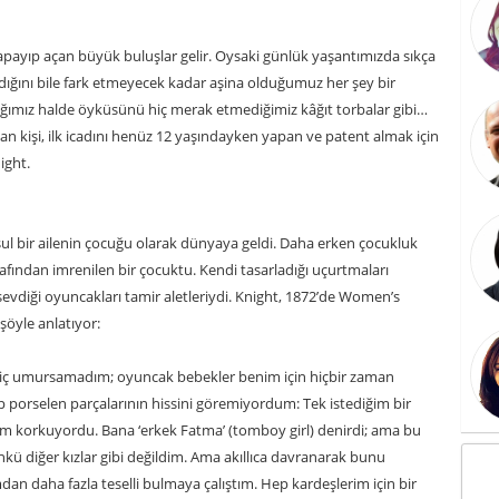
payıp açan büyük buluşlar gelir. Oysaki günlük yaşantımızda sıkça
rdığını bile fark etmeyecek kadar aşina olduğumuz her şey bir
ğımız halde öyküsünü hiç merak etmediğimiz kâğıt torbalar gibi…
pan kişi, ilk icadını henüz 12 yaşındayken yapan ve patent almak için
ight.
ul bir ailenin çocuğu olarak dünyaya geldi. Daha erken çocukluk
rafından imrenilen bir çocuktu. Kendi tasarladığı uçurtmaları
sevdiği oyuncakları tamir aletleriydi. Knight, 1872’de Women’s
şöyle anlatıyor:
ri hiç umursamadım; oyuncak bebekler benim için hiçbir zaman
ip porselen parçalarının hissini göremiyordum: Tek istediğim bir
larım korkuyordu. Bana ‘erkek Fatma’ (tomboy girl) denirdi; ama bu
kü diğer kızlar gibi değildim. Ama akıllıca davranarak bunu
an daha fazla teselli bulmaya çalıştım. Hep kardeşlerim için bir