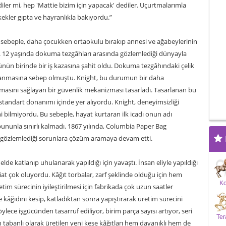
iler mi, hep 'Mattie bizim için yapacak' dediler. Uçurtmalarımla
kler gıpta ve hayranlıkla bakıyordu.”
Bu sebeple, daha çocukken ortaokulu bırakıp annesi ve ağabeylerinin
adı. 12 yaşında dokuma tezgâhları arasında gözlemlediği dünyayla
günün birinde bir iş kazasına şahit oldu. Dokuma tezgâhındaki çelik
alanmasına sebep olmuştu. Knight, bu durumun bir daha
masını sağlayan bir güvenlik mekanizması tasarladı. Tasarlanan bu
standart donanımı içinde yer alıyordu. Knight, deneyimsizliği
i bilmiyordu. Bu sebeple, hayat kurtaran ilk icadı onun adı
ununla sınırlı kalmadı. 1867 yılında, Columbia Paper Bag
gözlemlediği sorunlara çözüm aramaya devam etti.
elde katlanıp uhulanarak yapıldığı için yavaştı. İnsan eliyle yapıldığı
at çok oluyordu. Kâğıt torbalar, zarf şeklinde olduğu için hem
K
im sürecinin iyileştirilmesi için fabrikada çok uzun saatler
 kâğıdını kesip, katladıktan sonra yapıştırarak üretim sürecini
ylece işgücünden tasarruf ediliyor, birim parça sayısı artıyor, seri
Ter
 tabanlı olarak üretilen yeni kese kâğıtları hem dayanıklı hem de