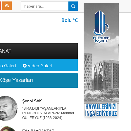
Bolu °C
ANAT
o Galeri
Video Galeri
öşe Yazarları
Şenol SAK
“SIRA DIŞI YAŞAMLARIYLA
RENGİN USTALARI-26” Mehmet
GÜLERYÜZ (1938-2024)