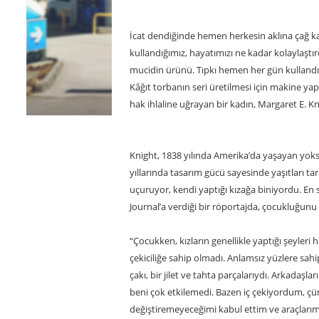
İcat dendiğinde hemen herkesin aklına çağ ka
kullandığımız, hayatımızı ne kadar kolaylaştı
mucidin ürünü. Tıpkı hemen her gün kullandı
Kâğıt torbanın seri üretilmesi için makine ya
hak ihlaline uğrayan bir kadın, Margaret E. Kn
Knight, 1838 yılında Amerika’da yaşayan yoks
yıllarında tasarım gücü sayesinde yaşıtları ta
uçuruyor, kendi yaptığı kızağa biniyordu. En 
Journal’a verdiği bir röportajda, çocukluğunu 
“Çocukken, kızların genellikle yaptığı şeyle
çekiciliğe sahip olmadı. Anlamsız yüzlere sah
çakı, bir jilet ve tahta parçalarıydı. Arkadaş
beni çok etkilemedi. Bazen iç çekiyordum, çün
değiştiremeyeceğimi kabul ettim ve araçlarımd