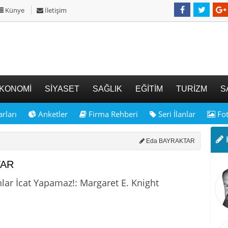
Künye
İletişim
KONOMİ
SİYASET
SAĞLIK
EĞİTİM
TURİZM
S
rları
Anketler
Firma Rehberi
Seri İlanlar
Fot
K
Eda BAYRAKTAR
TAR
nlar İcat Yapamaz!: Margaret E. Knight