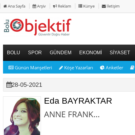
Ana Sayfa
Arşiv
Reklam
Künye
İletişim
BOLU
SPOR
GÜNDEM
EKONOMİ
SİYASET
Günün Manşetleri
Köşe Yazarları
Anketler
28-05-2021
Eda BAYRAKTAR
ANNE FRANK...