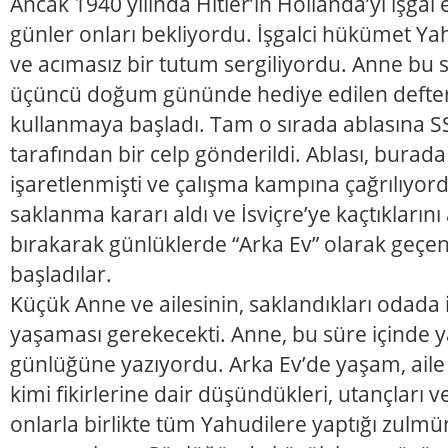
Ancak 1940 yılında Hitler’in Hollanda’yı işgal 
günler onları bekliyordu. İşgalci hükümet Yah
ve acımasız bir tutum sergiliyordu. Anne bu 
üçüncü doğum gününde hediye edilen defter
kullanmaya başladı. Tam o sırada ablasına S
tarafından bir celp gönderildi. Ablası, burad
işaretlenmişti ve çalışma kampına çağrılıyord
saklanma kararı aldı ve İsviçre’ye kaçtıklarını
bırakarak günlüklerde “Arka Ev” olarak geç
başladılar.
Küçük Anne ve ailesinin, saklandıkları odada ik
yaşaması gerekecekti. Anne, bu süre içinde y
günlüğüne yazıyordu. Arka Ev’de yaşam, aile il
kimi fikirlerine dair düşündükleri, utançları v
onlarla birlikte tüm Yahudilere yaptığı zulm