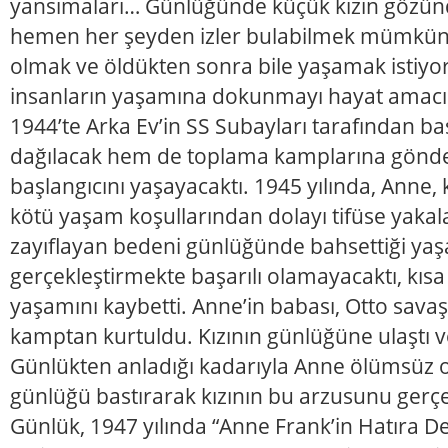
yansımaları… Günlüğünde küçük kızın gözün
hemen her şeyden izler bulabilmek mümkünd
olmak ve öldükten sonra bile yaşamak istiyo
insanların yaşamına dokunmayı hayat amacı 
1944’te Arka Ev’in SS Subayları tarafından ba
dağılacak hem de toplama kamplarına gönde
başlangıcını yaşayacaktı. 1945 yılında, Anne, k
kötü yaşam koşullarından dolayı tifüse yaka
zayıflayan bedeni günlüğünde bahsettiği ya
gerçekleştirmekte başarılı olamayacaktı, kısa
yaşamını kaybetti. Anne’in babası, Otto sava
kamptan kurtuldu. Kızının günlüğüne ulaştı 
Günlükten anladığı kadarıyla Anne ölümsüz o
günlüğü bastırarak kızının bu arzusunu gerçek
Günlük, 1947 yılında “Anne Frank’in Hatıra Def