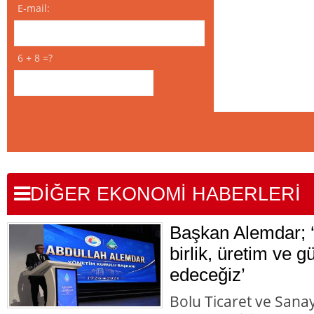
E-mail:
6 + 8 =?
DİĞER EKONOMİ HABERLERİ
Başkan Alemdar; ‘İ
birlik, üretim ve g
edeceğiz’
Bolu Ticaret ve Sana