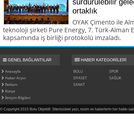
sürdürülebilir gele
ortaklık
OYAK Çimento ile Al
teknoloji şirketi Pure Energy, 7. Türk-Alman
kapsamında iş birliği protokolü imzaladı.
GENEL BAĞLANTILAR
HABER KATEGORİLERİ
Anasayfa
BOLU
SPOR
Haber Arşivi
SİYASET
SAĞLIK
Reklam
SANAT
Künye
İletişim Bilgileri
© Copyright 2015 Bolu Objektif. Sitemizdeki yazı, resim ve haberlerin her hakkı sak