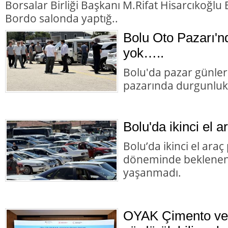
Borsalar Birliği Başkanı M.Rifat Hisarcıkoğl
Bordo salonda yaptığ..
Bolu Oto Pazarı'nd
yok…..
Bolu'da pazar günler
pazarında durgunluk
Bolu'da ikinci el a
Bolu’da ikinci el ara
döneminde beklenen 
yaşanmadı.
OYAK Çimento ve