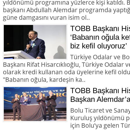
yıldönümü programına yüzlerce kişi katıldı.
başkanı Abdullah Alemdar programda yaptığı
güne damgasını vuran isim ol..
TOBB Başkanı Hisa
‘Babanın oğula kef
biz kefil oluyoruz’
Türkiye Odalar ve Bor
Başkanı Rifat Hisarcıklıoğlu, Türkiye Odalar ve
olarak kredi kullanan oda üyelerine kefil olduk
"Babanın oğula, kardeşin ka..
TOBB Başkanı His
Başkan Alemdar’a
Bolu Ticaret ve Sana
Kuruluş yıldönümü p
için Bolu’ya gelen Tü