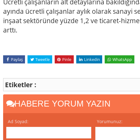
Ücretli çalışanların alt detaylarına bakıldığınd
ayında ücretli çalışanlar aylık olarak sanayi 
inşaat sektöründe yüzde 1,2 ve ticaret-hizm
arttı.
Paylaş
Tweetle
Pinle
Linkedin
WhatsApp
Etiketler :
HABERE YORUM YAZIN
Ad Soyad:
Yorumunuz: