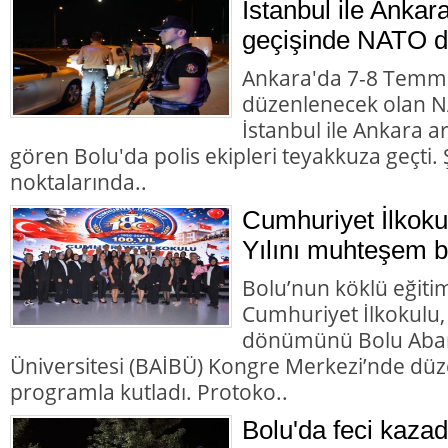
İstanbul ile Ankar
geçişinde NATO d
Ankara'da 7-8 Temmu
düzenlenecek olan NA
İstanbul ile Ankara 
gören Bolu'da polis ekipleri teyakkuza geçti. Ş
noktalarında..
Cumhuriyet İlkoku
Yılını muhteşem bir
Bolu’nun köklü eğiti
Cumhuriyet İlkokulu,
dönümünü Bolu Abant
Üniversitesi (BAİBÜ) Kongre Merkezi’nde d
programla kutladı. Protoko..
Bolu'da feci kazad