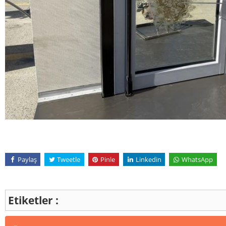
Paylaş
Tweetle
Pinle
Linkedin
WhatsApp
Etiketler :