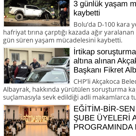
3 günlük yaşam m
kaybetti
Bolu’da D-100 kara y
hafriyat tırına çarptığı kazada ağır yaralana
gün süren yaşam mücadelesini kaybetti.
İrtikap soruşturm
altına alınan Akç
Başkanı Fikret Alb
CHP’li Akçakoca Bele
Albayrak, hakkında yürütülen soruşturma ka
suçlamasıyla sevk edildiği adli makamlarca t
EĞİTİM-BİR-SEN
ŞUBE ÜYELERİ
PROGRAMINDA B