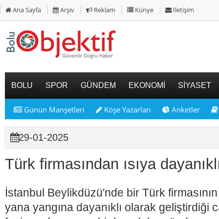
Ana Sayfa
Arşiv
Reklam
Künye
İletişim
BOLU
SPOR
GÜNDEM
EKONOMİ
SİYASET
Günün Manşetleri
Köşe Yazarları
Anketler
29-01-2025
Türk firmasından ısıya dayanıkl
İstanbul Beylikdüzü'nde bir Türk firmasını
yana yangına dayanıklı olarak geliştirdiği 