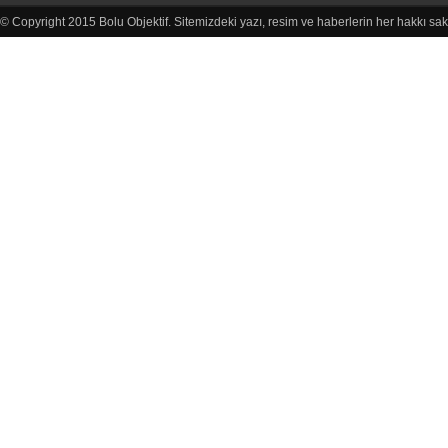
© Copyright 2015 Bolu Objektif. Sitemizdeki yazı, resim ve haberlerin her hakkı sak