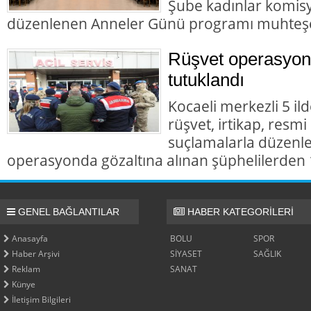
Şube kadınlar komis
düzenlenen Anneler Günü programı muhteş
Rüşvet operasyon
tutuklandı
Kocaeli merkezli 5 il
rüşvet, irtikap, resmi
suçlamalarla düzenl
operasyonda gözaltına alınan şüphelilerden 1
GENEL BAĞLANTILAR
HABER KATEGORİLERİ
Anasayfa
BOLU
SPOR
Haber Arşivi
SİYASET
SAĞLIK
Reklam
SANAT
Künye
İletişim Bilgileri