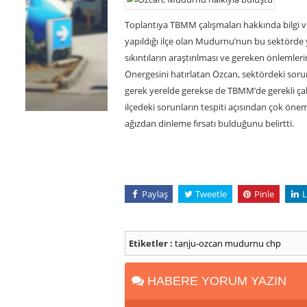
Toplantıya TBMM çalışmaları hakkında bilgi 
yapıldığı ilçe olan Mudurnu’nun bu sektörde 
sıkıntıların araştırılması ve gereken önlemle
Önergesini hatırlatan Özcan, sektördeki sor
gerek yerelde gerekse de TBMM’de gerekli çalış
ilçedeki sorunların tespiti açısından çok önem
ağızdan dinleme fırsatı bulduğunu belirtti.
Paylaş
Tweetle
Pinle
L
Etiketler :
tanju-ozcan
mudurnu
chp
HABERE YORUM YAZIN