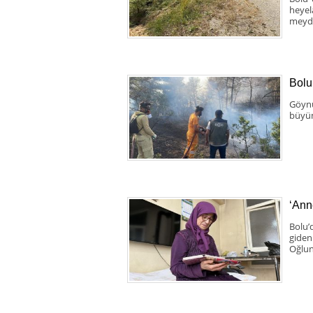
heyel
meyda
Bolu
Göynü
büyüm
‘Anne
Bolu’
giden
Oğlun