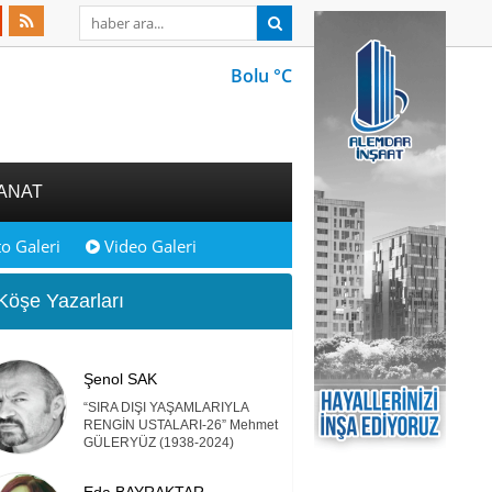
Bolu °C
ANAT
o Galeri
Video Galeri
öşe Yazarları
Şenol SAK
“SIRA DIŞI YAŞAMLARIYLA
RENGİN USTALARI-26” Mehmet
GÜLERYÜZ (1938-2024)