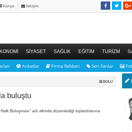
Künye
İletişim
KONOMİ
SİYASET
SAĞLIK
EĞİTİM
TURİZM
S
rları
Anketler
Firma Rehberi
Seri İlanlar
Fot
K
BOLU
a buluştu
Halk Buluşması" adı altında düzenlediği toplantılarına