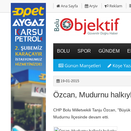
Ana Sayfa
Arşiv
Reklam
BOLU
SPOR
GÜNDEM
E
Günün Manşetleri
Köşe Yaza
19-01-2015
Özcan, Mudurnu halkıyl
CHP Bolu Milletvekili Tanju Özcan, "Büyük 
Mudurnu İlçesinde devam etti.