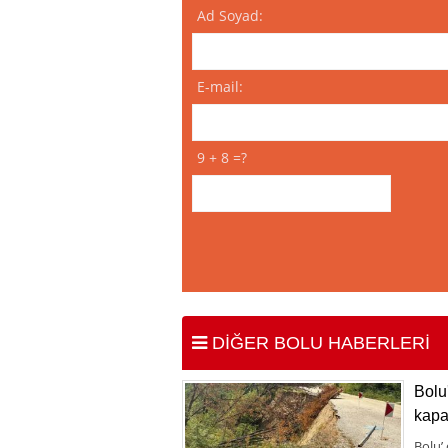
Ad Soyad:
E-mail:
9 + 8 =?
DİĞER BOLU HABERLERİ
Bolu
kapa
Bolu’