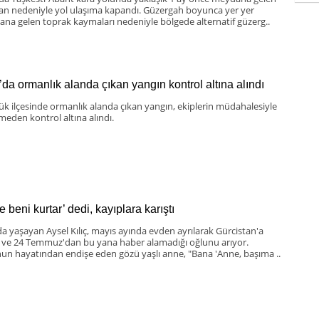
an nedeniyle yol ulaşıma kapandı. Güzergah boyunca yer yer
na gelen toprak kaymaları nedeniyle bölgede alternatif güzerg..
’da ormanlık alanda çıkan yangın kontrol altına alındı
k ilçesinde ormanlık alanda çıkan yangın, ekiplerin müdahalesiyle
eden kontrol altına alındı.
 beni kurtar’ dedi, kayıplara karıştı
da yaşayan Aysel Kılıç, mayıs ayında evden ayrılarak Gürcistan'a
 ve 24 Temmuz'dan bu yana haber alamadığı oğlunu arıyor.
un hayatından endişe eden gözü yaşlı anne, "Bana 'Anne, başıma ..