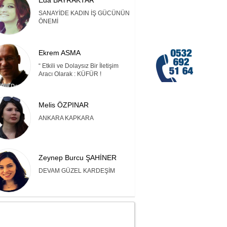
Eda BAYRAKTAR
SANAYİDE KADIN İŞ GÜCÜNÜN
ÖNEMİ
Ekrem ASMA
“ Etkili ve Dolaysız Bir İletişim
Aracı Olarak : KÜFÜR !
Melis ÖZPINAR
ANKARA KAPKARA
Zeynep Burcu ŞAHİNER
DEVAM GÜZEL KARDEŞİM