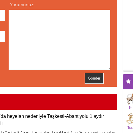
Yorumunuz:
K
'da heyelan nedeniyle Taşkesti-Abant yolu 1 aydır
lı
Ter
 da Taşkesti-Abant kara yolunda yaklaşık 1 ay önce meydana gelen