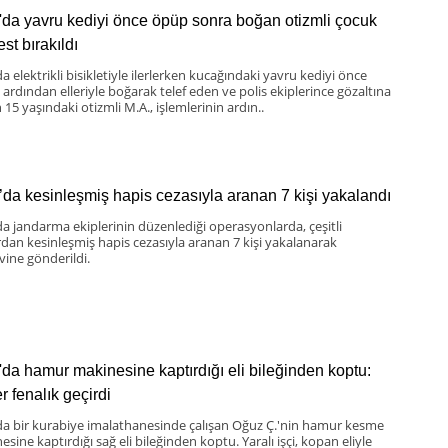
'da yavru kediyi önce öpüp sonra boğan otizmli çocuk
st bırakıldı
a elektrikli bisikletiyle ilerlerken kucağındaki yavru kediyi önce
 ardından elleriyle boğarak telef eden ve polis ekiplerince gözaltına
 15 yaşındaki otizmli M.A., işlemlerinin ardın..
’da kesinleşmiş hapis cezasıyla aranan 7 kişi yakalandı
da jandarma ekiplerinin düzenlediği operasyonlarda, çeşitli
rdan kesinleşmiş hapis cezasıyla aranan 7 kişi yakalanarak
vine gönderildi.
'da hamur makinesine kaptırdığı eli bileğinden koptu:
er fenalık geçirdi
da bir kurabiye imalathanesinde çalışan Oğuz Ç.'nin hamur kesme
sine kaptırdığı sağ eli bileğinden koptu. Yaralı işçi, kopan eliyle