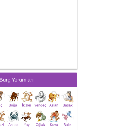
Burç Yorumları
oç
Boğa
İkizler
Yengeç
Aslan
Başak
azi
Akrep
Yay
Oğlak
Kova
Balık