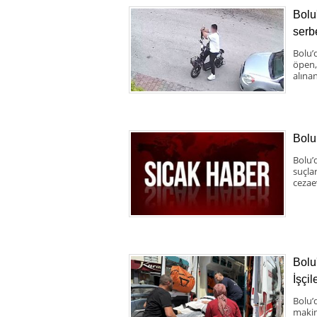
Bolu
serbe
Bolu’d
öpen,
alınan
Bolu
Bolu’
suçla
cezae
Bolu
İşçil
Bolu’
makine