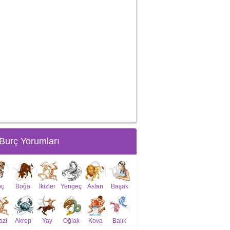
Burç Yorumları
oç
Boğa
İkizler
Yengeç
Aslan
Başak
azi
Akrep
Yay
Oğlak
Kova
Balık