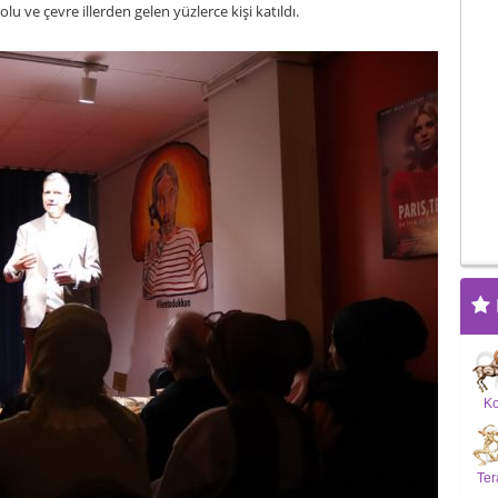
lu ve çevre illerden gelen yüzlerce kişi katıldı.
K
Ter