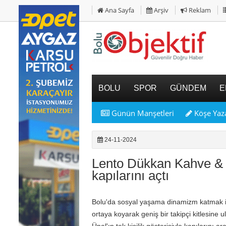
Ana Sayfa
Arşiv
Reklam
BOLU
SPOR
GÜNDEM
E
Günün Manşetleri
Köşe Yaza
24-11-2024
Lento Dükkan Kahve & 
kapılarını açtı
Bolu'da sosyal yaşama dinamizm katmak iç
ortaya koyarak geniş bir takipçi kitlesine
Ünal'ın tek kişilik gösterisiyle kapılarını 