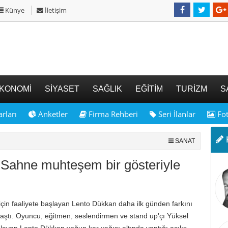
Künye
İletişim
KONOMİ
SİYASET
SAĞLIK
EĞİTİM
TURİZM
S
rları
Anketler
Firma Rehberi
Seri İlanlar
Fot
K
SANAT
Sahne muhteşem bir gösteriyle
in faaliyete başlayan Lento Dükkan daha ilk günden farkını
 ulaştı. Oyuncu, eğitmen, seslendirmen ve stand up'çı Yüksel
aralayan Lento Dükkan yoğun kar yağışı altında yaptığı açılış