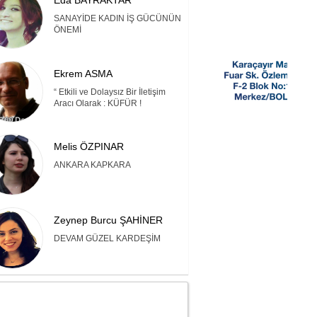
Eda BAYRAKTAR
SANAYİDE KADIN İŞ GÜCÜNÜN
ÖNEMİ
Ekrem ASMA
“ Etkili ve Dolaysız Bir İletişim
Aracı Olarak : KÜFÜR !
Melis ÖZPINAR
ANKARA KAPKARA
Zeynep Burcu ŞAHİNER
DEVAM GÜZEL KARDEŞİM