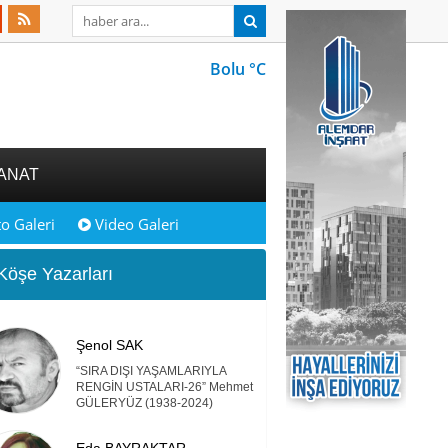
Bolu °C
ANAT
o Galeri
Video Galeri
öşe Yazarları
Şenol SAK
“SIRA DIŞI YAŞAMLARIYLA
RENGİN USTALARI-26” Mehmet
GÜLERYÜZ (1938-2024)