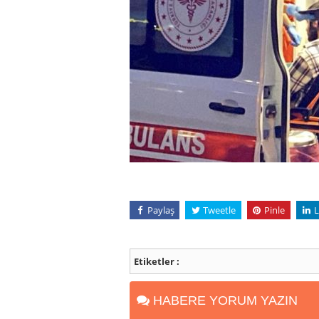
Paylaş
Tweetle
Pinle
L
Etiketler :
HABERE YORUM YAZIN