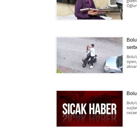
giden
Oğlun
Bolu
serbe
Bolu’d
öpen,
alınan
Bolu
Bolu’
suçla
cezae