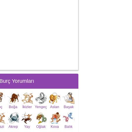
Burç Yorumları
oç
Boğa
İkizler
Yengeç
Aslan
Başak
azi
Akrep
Yay
Oğlak
Kova
Balık