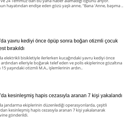
 ve 24 Temmuz'dan bu yana haber alamadığı oğlunu arıyor.
un hayatından endişe eden gözü yaşlı anne, "Bana 'Anne, başıma ..
'da yavru kediyi önce öpüp sonra boğan otizmli çocuk
st bırakıldı
a elektrikli bisikletiyle ilerlerken kucağındaki yavru kediyi önce
 ardından elleriyle boğarak telef eden ve polis ekiplerince gözaltına
 15 yaşındaki otizmli M.A., işlemlerinin ardın..
’da kesinleşmiş hapis cezasıyla aranan 7 kişi yakalandı
da jandarma ekiplerinin düzenlediği operasyonlarda, çeşitli
rdan kesinleşmiş hapis cezasıyla aranan 7 kişi yakalanarak
vine gönderildi.