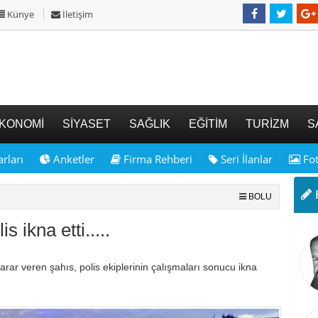
Künye
İletişim
KONOMİ
SİYASET
SAĞLIK
EĞİTİM
TURİZM
S
rları
Anketler
Firma Rehberi
Seri İlanlar
Fot
K
BOLU
 ikna etti.....
rar veren şahıs, polis ekiplerinin çalışmaları sonucu ikna