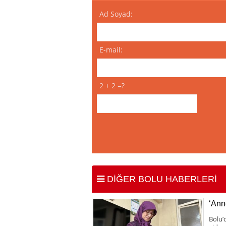
Ad Soyad:
E-mail:
2 + 2 =?
DİĞER BOLU HABERLERİ
‘Anne
Bolu’