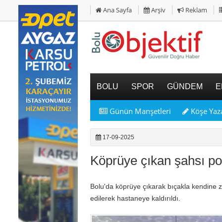
Ana Sayfa
Arşiv
Reklam
BOLU
SPOR
GÜNDEM
E
Günün Manşetleri
Köşe Yaza
17-09-2025
Köprüye çıkan şahsı polis
Bolu'da köprüye çıkarak bıçakla kendine za
edilerek hastaneye kaldırıldı.