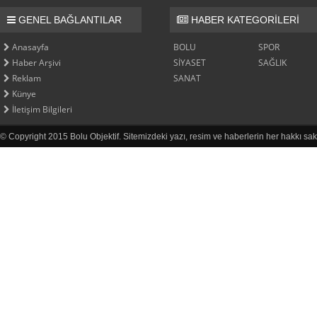
GENEL BAĞLANTILAR
HABER KATEGORİLERİ
Anasayfa
BOLU
SPOR
Haber Arşivi
SİYASET
SAĞLIK
Reklam
SANAT
Künye
İletişim Bilgileri
© Copyright 2015 Bolu Objektif. Sitemizdeki yazı, resim ve haberlerin her hakkı sak