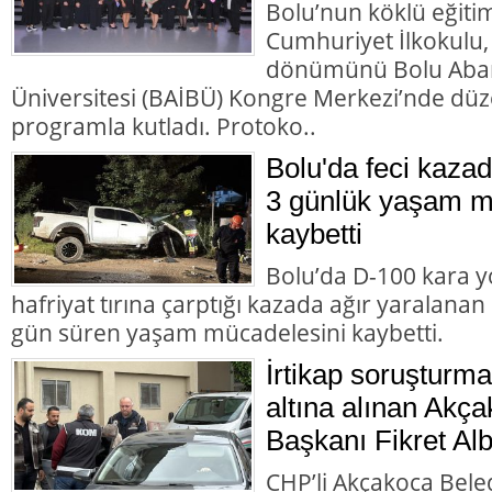
Bolu’nun köklü eğiti
Cumhuriyet İlkokulu,
dönümünü Bolu Abant
Üniversitesi (BAİBÜ) Kongre Merkezi’nde d
programla kutladı. Protoko..
Bolu'da feci kazad
3 günlük yaşam m
kaybetti
Bolu’da D-100 kara y
hafriyat tırına çarptığı kazada ağır yaralana
gün süren yaşam mücadelesini kaybetti.
İrtikap soruşturm
altına alınan Akç
Başkanı Fikret Alb
CHP’li Akçakoca Bele