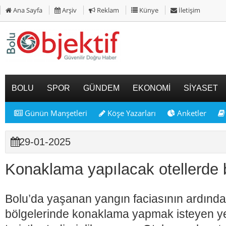
Ana Sayfa
Arşiv
Reklam
Künye
İletişim
BOLU
SPOR
GÜNDEM
EKONOMİ
SİYASET
Günün Manşetleri
Köşe Yazarları
Anketler
29-01-2025
Konaklama yapılacak otellerde b
Bolu’da yaşanan yangın faciasının ardından 
bölgelerinde konaklama yapmak isteyen ye