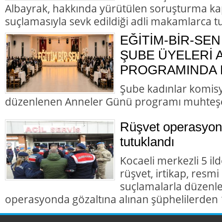
Albayrak, hakkında yürütülen soruşturma ka
suçlamasıyla sevk edildiği adli makamlarca t
EĞİTİM-BİR-SEN
ŞUBE ÜYELERİ
PROGRAMINDA B
Şube kadınlar komis
düzenlenen Anneler Günü programı muhteş
Rüşvet operasyon
tutuklandı
Kocaeli merkezli 5 il
rüşvet, irtikap, resmi
suçlamalarla düzenl
operasyonda gözaltına alınan şüphelilerden 1