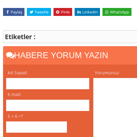
Paylaş
Tweetle
Pinle
Linkedin
WhatsApp
Etiketler :
HABERE YORUM YAZIN
Ad Soyad:
Yorumunuz:
E-mail:
5 + 6 =?