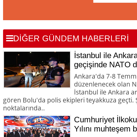
DİĞER GÜNDEM HABERLERİ
İstanbul ile Ankar
geçişinde NATO d
Ankara'da 7-8 Temmu
düzenlenecek olan NA
İstanbul ile Ankara 
gören Bolu'da polis ekipleri teyakkuza geçti. Ş
noktalarında..
Cumhuriyet İlkoku
Yılını muhteşem bir