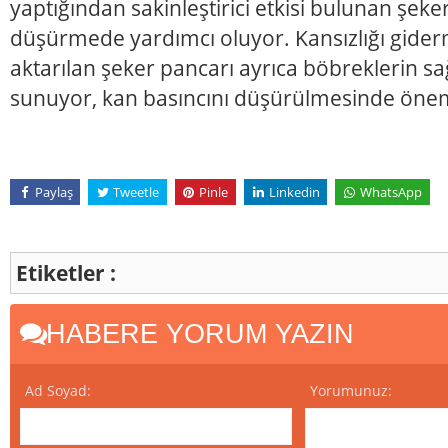
yaptığından sakinleştirici etkisi bulunan şeke
düşürmede yardımcı oluyor. Kansızlığı gider
aktarılan şeker pancarı ayrıca böbreklerin sağ
sunuyor, kan basıncını düşürülmesinde önem
Paylaş
Tweetle
Pinle
Linkedin
WhatsApp
Etiketler :
HABERE YORUM YAZIN
Ad Soyad:
Yorumunuz: