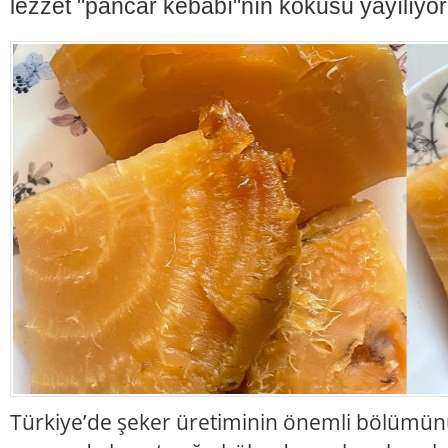
lezzet "pancar kebabı"nın kokusu yayılıyor
Türkiye’de şeker üretiminin önemli bölümünü