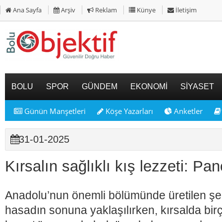
Ana Sayfa
Arşiv
Reklam
Künye
İletişim
BOLU
SPOR
GÜNDEM
EKONOMİ
SİYASET
Günün Manşetleri
Köşe Yazarları
Anketler
31-01-2025
Kırsalın sağlıklı kış lezzeti: Pa
Anadolu’nun önemli bölümünde üretilen ş
hasadın sonuna yaklaşılırken, kırsalda bi