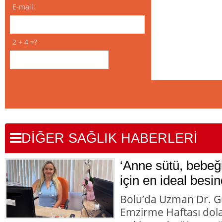
E-mail:
2 + 4 =?
DİĞER SAĞLIK HABERLERİ
‘Anne sütü, bebeği
için en ideal besin
Bolu’da Uzman Dr. G
Emzirme Haftası dolay