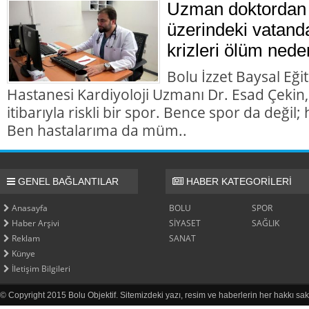
Uzman doktordan 
üzerindeki vatanda
krizleri ölüm nede
Bolu İzzet Baysal Eği
Hastanesi Kardiyoloji Uzmanı Dr. Esad Çekin,
itibarıyla riskli bir spor. Bence spor da değil; h
Ben hastalarıma da müm..
GENEL BAĞLANTILAR
HABER KATEGORİLERİ
Anasayfa
BOLU
SPOR
Haber Arşivi
SİYASET
SAĞLIK
Reklam
SANAT
Künye
İletişim Bilgileri
© Copyright 2015 Bolu Objektif. Sitemizdeki yazı, resim ve haberlerin her hakkı sak