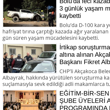
Bolu'da feci kazad
3 günlük yaşam m
kaybetti
Bolu’da D-100 kara y
hafriyat tırına çarptığı kazada ağır yaralana
gün süren yaşam mücadelesini kaybetti.
İrtikap soruşturm
altına alınan Akç
Başkanı Fikret Alb
CHP’li Akçakoca Bele
Albayrak, hakkında yürütülen soruşturma ka
suçlamasıyla sevk edildiği adli makamlarca t
EĞİTİM-BİR-SEN
ŞUBE ÜYELERİ
PROGRAMINDA B