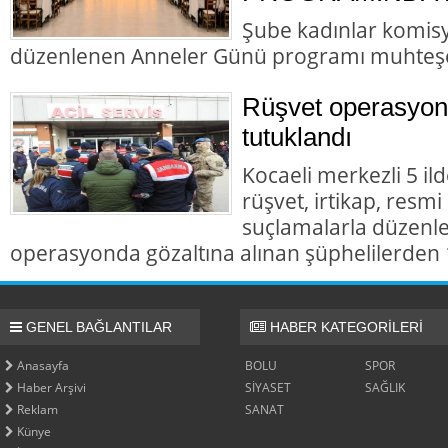
Şube kadınlar komis
düzenlenen Anneler Günü programı muhteş
Rüşvet operasyon
tutuklandı
Kocaeli merkezli 5 il
rüşvet, irtikap, resmi
suçlamalarla düzenl
operasyonda gözaltına alınan şüphelilerden 1
GENEL BAĞLANTILAR
HABER KATEGORİLERİ
Anasayfa
BOLU
SPOR
Haber Arşivi
SİYASET
SAĞLIK
Reklam
SANAT
Künye