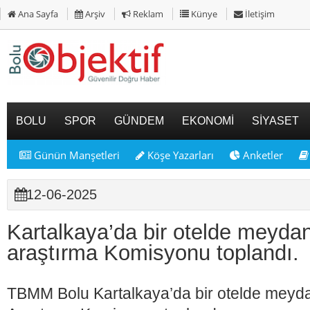
Ana Sayfa
Arşiv
Reklam
Künye
İletişim
BOLU
SPOR
GÜNDEM
EKONOMİ
SİYASET
Günün Manşetleri
Köşe Yazarları
Anketler
12-06-2025
Kartalkaya’da bir otelde meydan
araştırma Komisyonu toplandı.
TBMM Bolu Kartalkaya’da bir otelde meyd