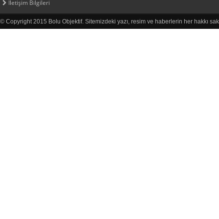
İletişim Bilgileri
© Copyright 2015 Bolu Objektif. Sitemizdeki yazı, resim ve haberlerin her hakkı sak