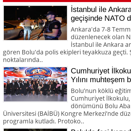
İstanbul ile Ankar
geçişinde NATO d
Ankara'da 7-8 Temmu
düzenlenecek olan NA
İstanbul ile Ankara 
gören Bolu'da polis ekipleri teyakkuza geçti. Ş
noktalarında..
Cumhuriyet İlkoku
Yılını muhteşem bir
Bolu’nun köklü eğiti
Cumhuriyet İlkokulu,
dönümünü Bolu Abant
Üniversitesi (BAİBÜ) Kongre Merkezi’nde d
programla kutladı. Protoko..