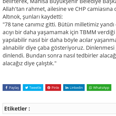
belirterek, Manisa Büyükşehir Belediye Başka
Allah'tan rahmet, ailesine ve CHP camiasına d
Altınok, şunları kaydetti:
"78 tane canımız gitti. Bütün milletimiz yandı
acıyı bir daha yaşamamak için TBMM verdiği y
yapılabilir nasıl bir daha böyle acılar yaşanm
alınabilir diye çaba gösteriyoruz. Dinlenmesi 
dinlendi. Bundan sonra nasıl tedbirler alacağ
alacağız diye çalıştık."
Paylaş
Tweetle
Pinle
Linkedin
WhatsApp
Etiketler :