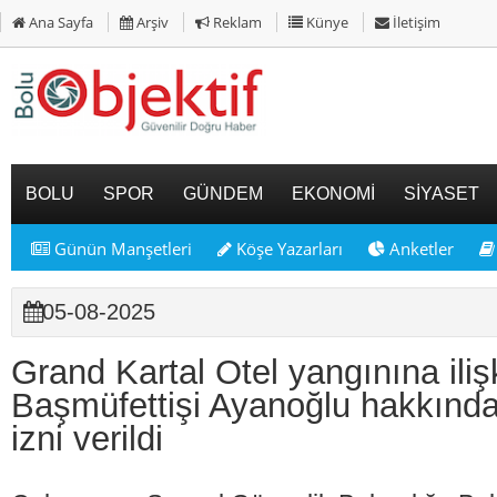
Ana Sayfa
Arşiv
Reklam
Künye
İletişim
BOLU
SPOR
GÜNDEM
EKONOMİ
SİYASET
Günün Manşetleri
Köşe Yazarları
Anketler
05-08-2025
Grand Kartal Otel yangınına iliş
Başmüfettişi Ayanoğlu hakkınd
izni verildi