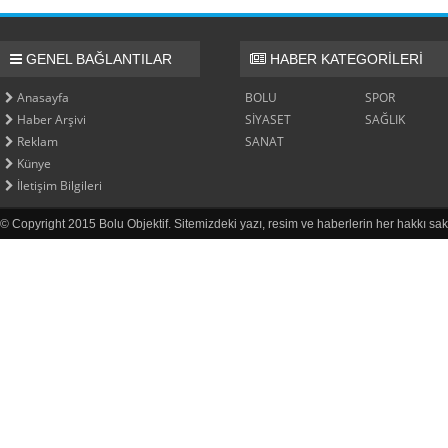
GENEL BAĞLANTILAR
HABER KATEGORİLERİ
Anasayfa
BOLU
SPOR
Haber Arşivi
SİYASET
SAĞLIK
Reklam
SANAT
Künye
İletişim Bilgileri
© Copyright 2015 Bolu Objektif. Sitemizdeki yazı, resim ve haberlerin her hakkı sak