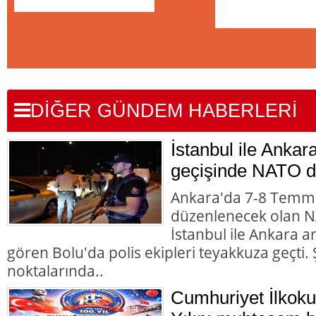
DİĞER GÜNDEM HABERLERİ
İstanbul ile Ankar
geçişinde NATO d
Ankara'da 7-8 Temmu
düzenlenecek olan NA
İstanbul ile Ankara 
gören Bolu'da polis ekipleri teyakkuza geçti. Ş
noktalarında..
Cumhuriyet İlkoku