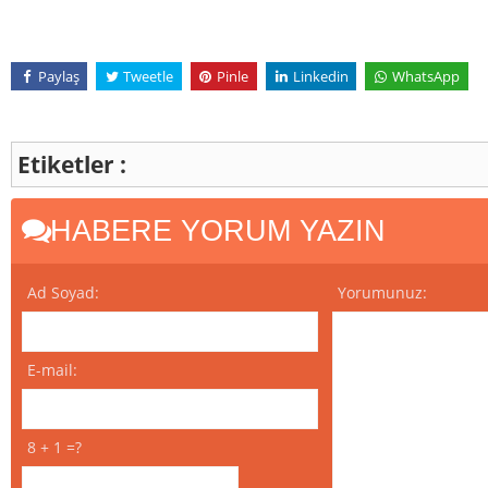
Paylaş
Tweetle
Pinle
Linkedin
WhatsApp
Etiketler :
HABERE YORUM YAZIN
Ad Soyad:
Yorumunuz:
E-mail:
8 + 1 =?