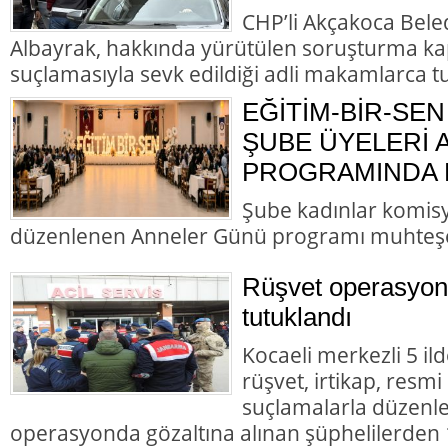
CHP’li Akçakoca Bele
Albayrak, hakkında yürütülen soruşturma ka
suçlamasıyla sevk edildiği adli makamlarca t
EĞİTİM-BİR-SEN
ŞUBE ÜYELERİ
PROGRAMINDA B
Şube kadınlar komis
düzenlenen Anneler Günü programı muhteş
Rüşvet operasyon
tutuklandı
Kocaeli merkezli 5 il
rüşvet, irtikap, resmi
suçlamalarla düzenl
operasyonda gözaltına alınan şüphelilerden 1