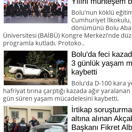
Yılını muhteşem bir
Bolu’nun köklü eğiti
Cumhuriyet İlkokulu,
dönümünü Bolu Abant
Üniversitesi (BAİBÜ) Kongre Merkezi’nde d
programla kutladı. Protoko..
Bolu'da feci kazad
3 günlük yaşam m
kaybetti
Bolu’da D-100 kara y
hafriyat tırına çarptığı kazada ağır yaralana
gün süren yaşam mücadelesini kaybetti.
İrtikap soruşturm
altına alınan Akç
Başkanı Fikret Alb