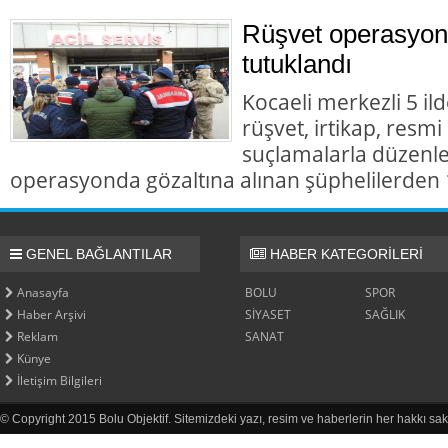
Rüşvet operasyon
tutuklandı
Kocaeli merkezli 5 il
rüşvet, irtikap, resmi
suçlamalarla düzenl
operasyonda gözaltına alınan şüphelilerden 1
GENEL BAĞLANTILAR
HABER KATEGORİLERİ
Anasayfa
BOLU
SPOR
Haber Arşivi
SİYASET
SAĞLIK
Reklam
SANAT
Künye
İletişim Bilgileri
© Copyright 2015 Bolu Objektif. Sitemizdeki yazı, resim ve haberlerin her hakkı sak