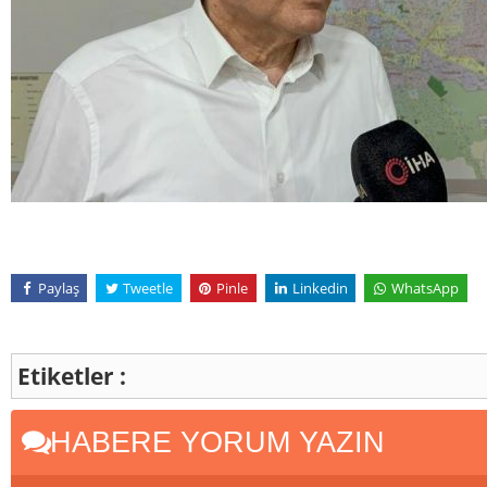
Paylaş
Tweetle
Pinle
Linkedin
WhatsApp
Etiketler :
HABERE YORUM YAZIN