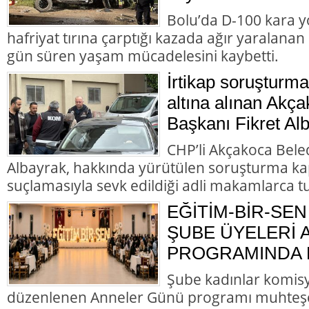
Bolu’da D-100 kara y
hafriyat tırına çarptığı kazada ağır yaralana
gün süren yaşam mücadelesini kaybetti.
İrtikap soruşturm
altına alınan Akç
Başkanı Fikret Alb
CHP’li Akçakoca Bele
Albayrak, hakkında yürütülen soruşturma ka
suçlamasıyla sevk edildiği adli makamlarca t
EĞİTİM-BİR-SEN
ŞUBE ÜYELERİ
PROGRAMINDA B
Şube kadınlar komis
düzenlenen Anneler Günü programı muhteş