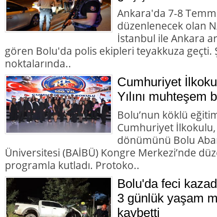
Ankara'da 7-8 Temmu
düzenlenecek olan NA
İstanbul ile Ankara 
gören Bolu'da polis ekipleri teyakkuza geçti. Ş
noktalarında..
Cumhuriyet İlkoku
Yılını muhteşem bir
Bolu’nun köklü eğiti
Cumhuriyet İlkokulu,
dönümünü Bolu Abant
Üniversitesi (BAİBÜ) Kongre Merkezi’nde d
programla kutladı. Protoko..
Bolu'da feci kazad
3 günlük yaşam m
kaybetti