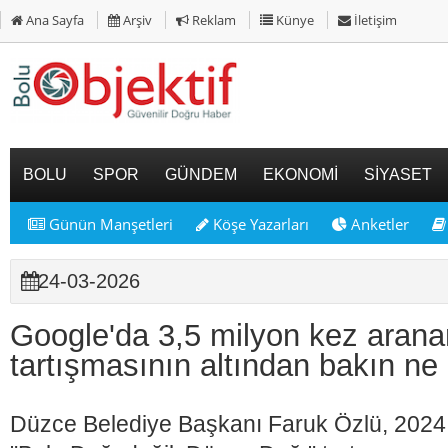
Ana Sayfa
Arşiv
Reklam
Künye
İletişim
BOLU
SPOR
GÜNDEM
EKONOMİ
SİYASET
Günün Manşetleri
Köşe Yazarları
Anketler
24-03-2026
Google'da 3,5 milyon kez arana
tartışmasının altından bakın ne 
Düzce Belediye Başkanı Faruk Özlü, 2024 y