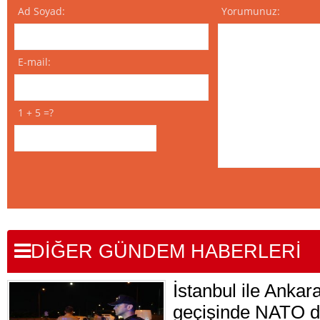
Ad Soyad:
Yorumunuz:
E-mail:
1 + 5 =?
DİĞER GÜNDEM HABERLERİ
İstanbul ile Ankar
geçişinde NATO d