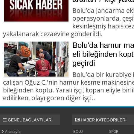
Bolu’da jandarma eki
operasyonlarda, çeşit
kesinleşmiş hapis cez
yakalanarak cezaevine gönderildi.
Bolu'da hamur mak
eli bileğinden kopt
geçirdi
Bolu’da bir kurabiye
çalışan Oğuz Ç.'nin hamur kesme makinesine k
bileğinden koptu. Yaralı işçi, kopan eliyle bir
edilirken, olayı gören diğer işçi..
GENEL BAĞLANTILAR
HABER KATEGORİLERİ
Anasayfa
BOLU
SPOR