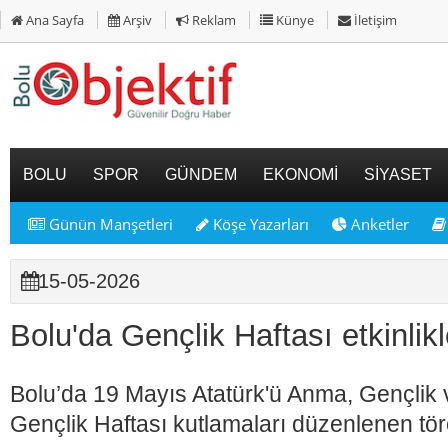
Ana Sayfa
Arşiv
Reklam
Künye
İletişim
BOLU
SPOR
GÜNDEM
EKONOMİ
SİYASET
Günün Manşetleri
Köşe Yazarları
Anketler
15-05-2026
Bolu'da Gençlik Haftası etkinlikl
Bolu’da 19 Mayıs Atatürk'ü Anma, Gençlik 
Gençlik Haftası kutlamaları düzenlenen tör