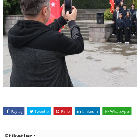
Paylaş
Tweetle
Pinle
Linkedin
WhatsApp
Etiketler :