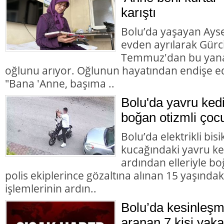
karıştı
Bolu’da yaşayan Aysel
evden ayrılarak Gürc
Temmuz'dan bu yana
oğlunu arıyor. Oğlunun hayatından endişe ed
"Bana 'Anne, başıma ..
Bolu'da yavru ked
boğan otizmli çocu
Bolu’da elektrikli bisi
kucağındaki yavru ke
ardından elleriyle bo
polis ekiplerince gözaltına alınan 15 yaşındaki
işlemlerinin ardın..
Bolu’da kesinleşm
aranan 7 kişi yaka