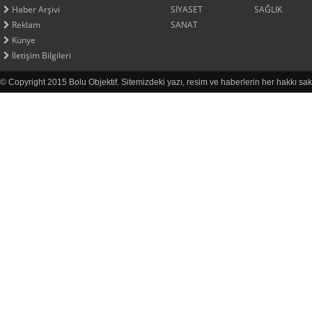
Haber Arşivi
SİYASET
SAĞLIK
Reklam
SANAT
Künye
İletişim Bilgileri
© Copyright 2015 Bolu Objektif. Sitemizdeki yazı, resim ve haberlerin her hakkı sak