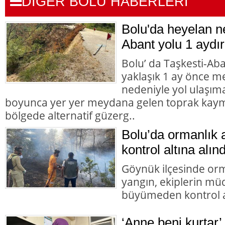
DİĞER BOLU HABERLERİ
Bolu'da heyelan n
Abant yolu 1 aydır
Bolu’ da Taşkesti-Ab
yaklaşık 1 ay önce 
nedeniyle yol ulaşı
boyunca yer yer meydana gelen toprak kaym
bölgede alternatif güzerg..
Bolu’da ormanlık 
kontrol altına alınd
Göynük ilçesinde orm
yangın, ekiplerin mü
büyümeden kontrol al
‘Anne beni kurtar’