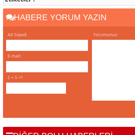
HABERE YORUM YAZIN
Ad Soyad:
Yorumunuz:
E-mail:
2 + 5 =?