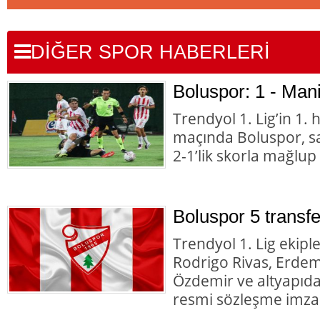
DİĞER SPOR HABERLERİ
Boluspor: 1 - Man
Trendyol 1. Lig’in 1. h
maçında Boluspor, s
2-1’lik skorla mağlup
Boluspor 5 transfe
Trendyol 1. Lig ekipl
Rodrigo Rivas, Erde
Özdemir ve altyapıd
resmi sözleşme imzal