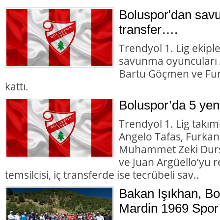
Boluspor'dan sav
transfer….
Trendyol 1. Lig ekipl
savunma oyuncuları A
Bartu Göçmen ve Fur
kattı.
Boluspor’da 5 yeni
Trendyol 1. Lig takı
Angelo Tafas, Furka
Muhammet Zeki Durs
ve Juan Argüello’yu r
temsilcisi, iç transferde ise tecrübeli sav..
Bakan Işıkhan, B
Mardin 1969 Spor’u