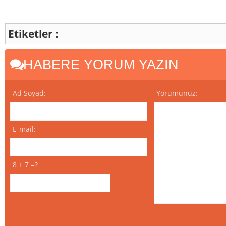
Etiketler :
HABERE YORUM YAZIN
Ad Soyad:
Yorumunuz:
E-mail:
8 + 7 =?