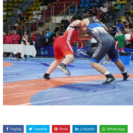
Paylaş
Tweetle
Pinle
Linkedin
WhatsApp