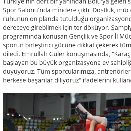
Türkiye'nin dört bir yanından Bolu'ya gelen 
Spor Salonu'nda mindere çıktı. Dostluk, müc
ruhunun ön planda tutulduğu organizasyonda
dereceye girebilmek için ter döküyor. Şampiy
programında konuşan Gençlik ve Spor İl Müd
sporun birleştirici gücüne dikkat çekerek tü
diledi. Emrullah Güler konuşmasında, "Karaç
başlayan bu büyük organizasyona ev sahipli
duyuyoruz. Tüm sporcularımıza, antrenörle
herkese başarılar diliyoruz" ifadelerini kullan