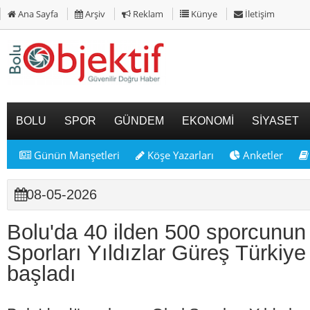
Ana Sayfa
Arşiv
Reklam
Künye
İletişim
BOLU
SPOR
GÜNDEM
EKONOMİ
SİYASET
Günün Manşetleri
Köşe Yazarları
Anketler
08-05-2026
Bolu'da 40 ilden 500 sporcunun 
Sporları Yıldızlar Güreş Türkiy
başladı