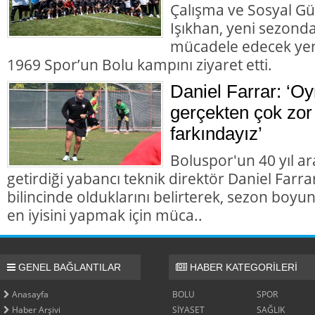
Çalışma ve Sosyal Gü
Işıkhan, yeni sezonda
mücadele edecek yen
1969 Spor’un Bolu kampını ziyaret etti.
Daniel Farrar: ‘Oy
gerçekten çok zor 
farkındayız’
Boluspor'un 40 yıl a
getirdiği yabancı teknik direktör Daniel Farra
bilincinde olduklarını belirterek, sezon boyu
en iyisini yapmak için müca..
GENEL BAĞLANTILAR
HABER KATEGORİLERİ
Anasayfa
BOLU
SPOR
Haber Arşivi
SİYASET
SAĞLIK