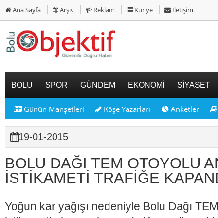
Ana Sayfa
Arşiv
Reklam
Künye
İletişim
BOLU
SPOR
GÜNDEM
EKONOMİ
SİYASET
Günün Manşetleri
Köşe Yazarları
Anketler
19-01-2015
BOLU DAĞI TEM OTOYOLU 
İSTİKAMETİ TRAFİĞE KAPAN
Yoğun kar yağışı nedeniyle Bolu Dağı TE