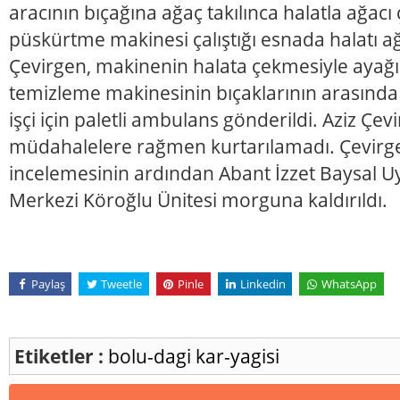
aracının bıçağına ağaç takılınca halatla ağacı
püskürtme makinesi çalıştığı esnada halatı a
Çevirgen, makinenin halata çekmesiyle ayağı 
temizleme makinesinin bıçaklarının arasında
işçi için paletli ambulans gönderildi. Aziz Çe
müdahalelere rağmen kurtarılamadı. Çevirgen
incelemesinin ardından Abant İzzet Baysal 
Merkezi Köroğlu Ünitesi morguna kaldırıldı.
Paylaş
Tweetle
Pinle
Linkedin
WhatsApp
Etiketler :
bolu-dagi
kar-yagisi