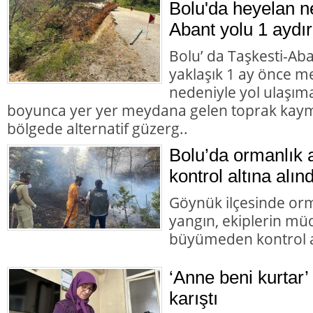
Bolu'da heyelan n
Abant yolu 1 aydır
Bolu’ da Taşkesti-Ab
yaklaşık 1 ay önce 
nedeniyle yol ulaşı
boyunca yer yer meydana gelen toprak kaym
bölgede alternatif güzerg..
Bolu’da ormanlık 
kontrol altına alınd
Göynük ilçesinde orm
yangın, ekiplerin mü
büyümeden kontrol al
‘Anne beni kurtar’
karıştı