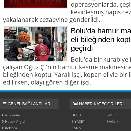
operasyonlarda, çeşit
kesinleşmiş hapis cez
yakalanarak cezaevine gönderildi.
Bolu'da hamur mak
eli bileğinden kopt
geçirdi
Bolu’da bir kurabiye
çalışan Oğuz Ç.'nin hamur kesme makinesine k
bileğinden koptu. Yaralı işçi, kopan eliyle bir
edilirken, olayı gören diğer işçi..
GENEL BAĞLANTILAR
HABER KATEGORİLERİ
Anasayfa
BOLU
SPOR
Haber Arşivi
SİYASET
SAĞLIK
Reklam
SANAT