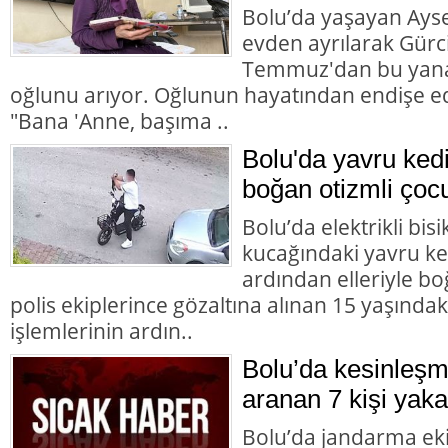
Bolu’da yaşayan Aysel
evden ayrılarak Gürc
Temmuz'dan bu yana
oğlunu arıyor. Oğlunun hayatından endişe ed
"Bana 'Anne, başıma ..
Bolu'da yavru ked
boğan otizmli çocu
Bolu’da elektrikli bisi
kucağındaki yavru ke
ardından elleriyle bo
polis ekiplerince gözaltına alınan 15 yaşındaki
işlemlerinin ardın..
Bolu’da kesinleşm
aranan 7 kişi yaka
Bolu’da jandarma eki