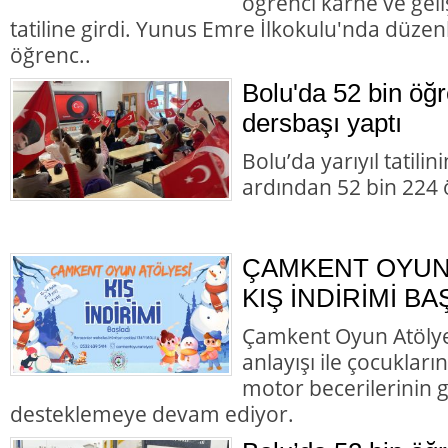
öğrenci karne ve gel
tatiline girdi. Yunus Emre İlkokulu'nda düze
öğrenc..
Bolu'da 52 bin öğ
dersbaşı yaptı
Bolu’da yarıyıl tatili
ardından 52 bin 224 
ÇAMKENT OYUN
KIŞ İNDİRİMİ BA
Çamkent Oyun Atölyesi
anlayışı ile çocukları
motor becerilerinin g
desteklemeye devam ediyor.