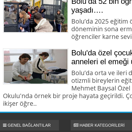
Bolu’da 52 bin öğr
yaşadı….
Bolu’da 2025 eğitim öğ
döneminin sona ermes
öğrenciler karne sevi
Bolu'da özel çocuk
anneleri el emeği 
Bolu’da orta ve ileri d
otizmli bireylerin e
Mehmet Baysal Özel
Okulu'nda örnek bir proje hayata geçirildi. Ço
ikişer öğre..
GENEL BAĞLANTILAR
HABER KATEGORİLERİ