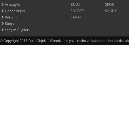
Anasayfa
BOLU
SPOR
Haber Arşivi
SİYASET
SAĞLIK
Reklam
SANAT
Künye
İletişim Bilgileri
© Copyright 2015 Bolu Objektif. Sitemizdeki yazı, resim ve haberlerin her hakkı sak