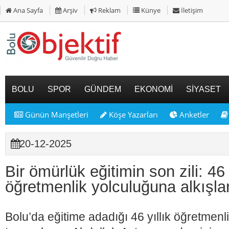
Ana Sayfa
Arşiv
Reklam
Künye
İletişim
BOLU
SPOR
GÜNDEM
EKONOMİ
SİYASET
Günün Manşetleri
Köşe Yazarları
Anketler
20-12-2025
Bir ömürlük eğitimin son zili: 46 
öğretmenlik yolculuğuna alkışla
Bolu’da eğitime adadığı 46 yıllık öğretmen