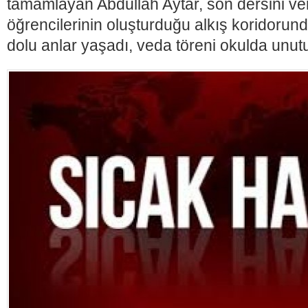
tamamlayan Abdullah Aytar, son dersini ve
öğrencilerinin oluşturduğu alkış koridoru
dolu anlar yaşadı, veda töreni okulda unutul