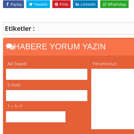
Paylaş
Tweetle
Pinle
Linkedin
WhatsApp
Etiketler :
HABERE YORUM YAZIN
Ad Soyad:
Yorumunuz:
E-mail:
1 + 5 =?