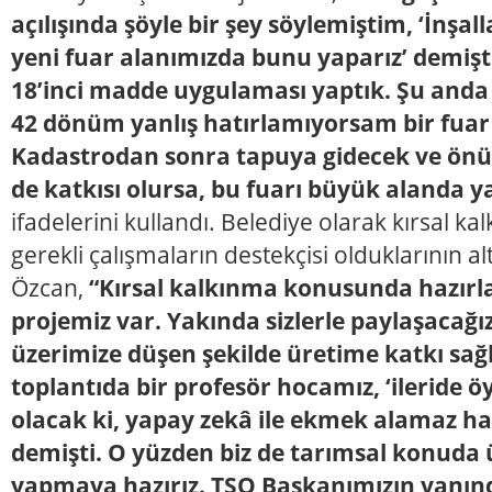
açılışında şöyle bir şey söylemiştim, ‘İnşa
yeni fuar alanımızda bunu yaparız’ demişt
18’inci madde uygulaması yaptık. Şu anda
42 dönüm yanlış hatırlamıyorsam bir fuar
Kadastrodan sonra tapuya gidecek ve önüm
de katkısı olursa, bu fuarı büyük alanda y
ifadelerini kullandı.
Belediye olarak kırsal k
gerekli çalışmaların destekçisi olduklarının al
Özcan,
“Kırsal kalkınma konusunda hazırla
projemiz var. Yakında sizlerle paylaşacağı
üzerimize düşen şekilde üretime katkı sağ
toplantıda bir profesör hocamız, ‘ileride öyl
olacak ki, yapay zekâ ile ekmek alamaz hal
demişti. O yüzden biz de tarımsal konuda 
yapmaya hazırız. TSO Başkanımızın yanınd