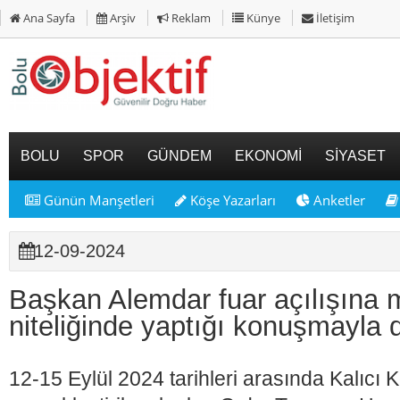
Ana Sayfa
Arşiv
Reklam
Künye
İletişim
BOLU
SPOR
GÜNDEM
EKONOMİ
SİYASET
Günün Manşetleri
Köşe Yazarları
Anketler
12-09-2024
Başkan Alemdar fuar açılışına 
niteliğinde yaptığı konuşmayla
12-15 Eylül 2024 tarihleri arasında Kalıcı 