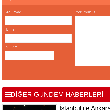
Ad Soyad:
Yorumunuz:
E-mail:
5 + 2 =?
DİĞER GÜNDEM HABERLERİ
İstanbul ile Ankar