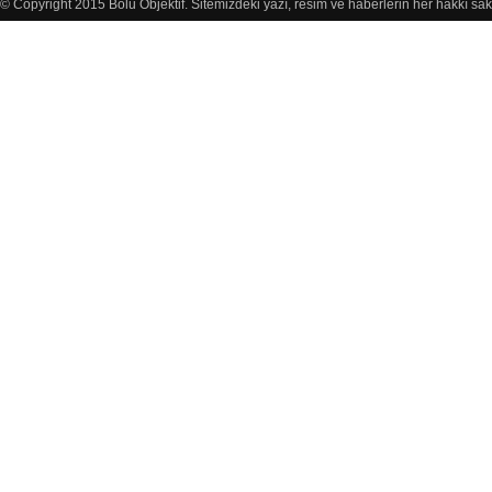
© Copyright 2015 Bolu Objektif. Sitemizdeki yazı, resim ve haberlerin her hakkı sak