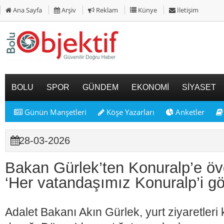
Ana Sayfa
Arşiv
Reklam
Künye
İletişim
BOLU
SPOR
GÜNDEM
EKONOMİ
SİYASET
Günün Manşetleri
Köşe Yazarları
Anketler
28-03-2026
Bakan Gürlek’ten Konuralp’e öv
‘Her vatandaşımız Konuralp’i gö
Adalet Bakanı Akın Gürlek, yurt ziyaretle