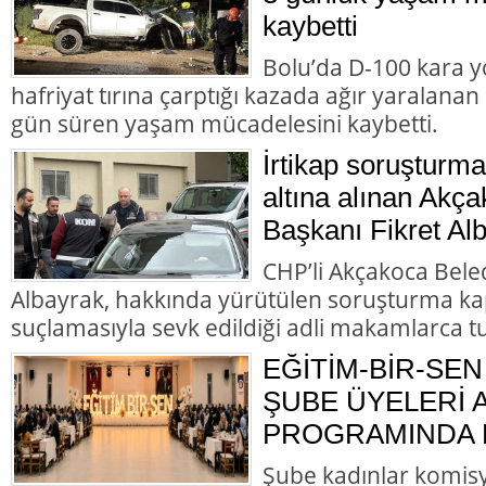
kaybetti
Bolu’da D-100 kara y
hafriyat tırına çarptığı kazada ağır yaralana
gün süren yaşam mücadelesini kaybetti.
İrtikap soruşturm
altına alınan Akç
Başkanı Fikret Alb
CHP’li Akçakoca Bele
Albayrak, hakkında yürütülen soruşturma ka
suçlamasıyla sevk edildiği adli makamlarca t
EĞİTİM-BİR-SEN
ŞUBE ÜYELERİ
PROGRAMINDA B
Şube kadınlar komis