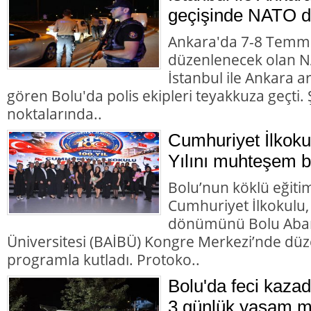
geçişinde NATO d
Ankara'da 7-8 Temmu
düzenlenecek olan NA
İstanbul ile Ankara 
gören Bolu'da polis ekipleri teyakkuza geçti. Ş
noktalarında..
Cumhuriyet İlkoku
Yılını muhteşem bir
Bolu’nun köklü eğiti
Cumhuriyet İlkokulu,
dönümünü Bolu Abant
Üniversitesi (BAİBÜ) Kongre Merkezi’nde d
programla kutladı. Protoko..
Bolu'da feci kazad
3 günlük yaşam m