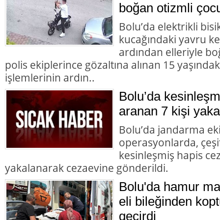
boğan otizmli çocu
Bolu’da elektrikli bisi
kucağındaki yavru ke
ardından elleriyle bo
polis ekiplerince gözaltına alınan 15 yaşındaki
işlemlerinin ardın..
Bolu’da kesinleşm
aranan 7 kişi yaka
Bolu’da jandarma eki
operasyonlarda, çeşit
kesinleşmiş hapis cez
yakalanarak cezaevine gönderildi.
Bolu'da hamur mak
eli bileğinden kopt
geçirdi