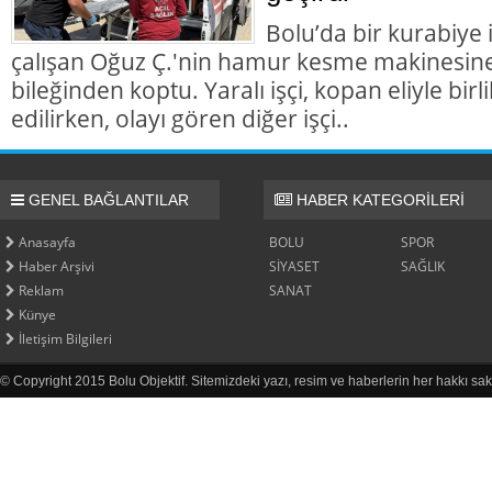
Bolu’da bir kurabiye
çalışan Oğuz Ç.'nin hamur kesme makinesine k
bileğinden koptu. Yaralı işçi, kopan eliyle bir
edilirken, olayı gören diğer işçi..
GENEL BAĞLANTILAR
HABER KATEGORİLERİ
Anasayfa
BOLU
SPOR
Haber Arşivi
SİYASET
SAĞLIK
Reklam
SANAT
Künye
İletişim Bilgileri
© Copyright 2015 Bolu Objektif. Sitemizdeki yazı, resim ve haberlerin her hakkı sak