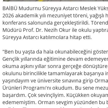
BAİBÜ Mudurnu Süreyya Astarcı Meslek Yük
2026 akademik yılı mezuniyet töreni, yağışlı
konferans salonunda gerçekleştirildi. Töre
Müdürü Prof. Dr. Nezih Okur ile okulu yaptı
Süreyya Astarcı katılımcılara hitap etti.
"Ben bu yaşta da hala okunabileceğini göste
Gençlik yıllarında eğitimine devam edemeyen
okuma aşkını yıllar sonra gerçeğe dönüştüren
okulunu birincilikle tamamlayarak başarıya im
yaşındayım ve üniversite sınavına girip Orm
Ürünleri Programı'nı okudum. Bu sene mezun
başardım. Çok sevinçliyim. Küçükken okuy
edememiştim. Orman sevgim yüzünden bu b