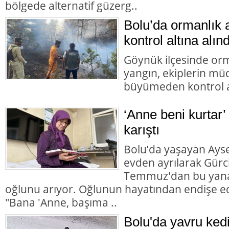
bölgede alternatif güzerg..
Bolu’da ormanlık 
kontrol altına alınd
Göynük ilçesinde orm
yangın, ekiplerin mü
büyümeden kontrol al
‘Anne beni kurtar’
karıştı
Bolu’da yaşayan Aysel
evden ayrılarak Gürc
Temmuz'dan bu yana
oğlunu arıyor. Oğlunun hayatından endişe ed
"Bana 'Anne, başıma ..
Bolu'da yavru ked