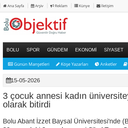
Ana Sayfa
Arşiv
Reklam
Künye
İletişim
BOLU
SPOR
GÜNDEM
EKONOMİ
SİYASET
Günün Manşetleri
Köşe Yazarları
Anketler
15-05-2026
3 çocuk annesi kadın üniversiteyi
olarak bitirdi
Bolu Abant İzzet Baysal Üniversitesi'nde (