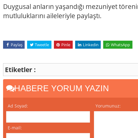
Duygusal anların yaşandığı mezuniyet töreni
mutluluklarını aileleriyle paylaştı.
Paylaş
Tweetle
Pinle
Linkedin
WhatsApp
Etiketler :
HABERE YORUM YAZIN
Ad Soyad:
Yorumunuz:
E-mail: