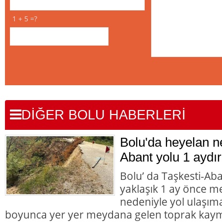
1 + 5 =?
DİĞER BOLU HABERLERİ
Bolu'da heyelan n
Abant yolu 1 aydır
Bolu’ da Taşkesti-Ab
yaklaşık 1 ay önce 
nedeniyle yol ulaşı
boyunca yer yer meydana gelen toprak kaym