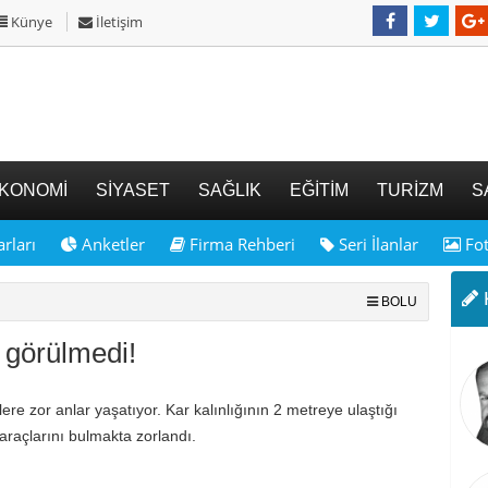
Künye
İletişim
KONOMİ
SİYASET
SAĞLIK
EĞİTİM
TURİZM
S
rları
Anketler
Firma Rehberi
Seri İlanlar
Fot
K
BOLU
r görülmedi!
lere zor anlar yaşatıyor. Kar kalınlığının 2 metreye ulaştığı
araçlarını bulmakta zorlandı.