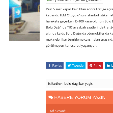
Dün 5 saat kapalı kaldıktan sonra trafiğe açı
kapandı. TEM Otoyolu’nun İstanbul istikametinde
harekete geçerken, D-100 karayolunun Bolu Dağı
Bolu Dağı’nda TIR’lar sabah saatlerinde trafiğe
altında kaldı. Bolu Dağı’nda otomobiller da karl
makineleri kar temizleme çalışmaları sırasında 
görülmeyen kar esareti yaşanıyor.
Paylaş
Tweetle
Pinle
L
Etiketler :
bolu-dagi
kar-yagisi
HABERE YORUM YAZIN
Ad Soyad: