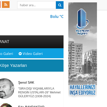
Bolu °C
ANAT
o Galeri
Video Galeri
öşe Yazarları
Şenol SAK
“SIRA DIŞI YAŞAMLARIYLA
RENGİN USTALARI-26” Mehmet
GÜLERYÜZ (1938-2024)