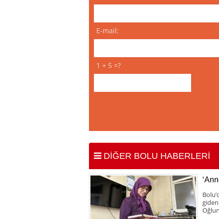
E-mail:
1 + 5 =?
DİĞER BOLU HABERLERİ
‘Anne
Bolu’
giden
Oğlun