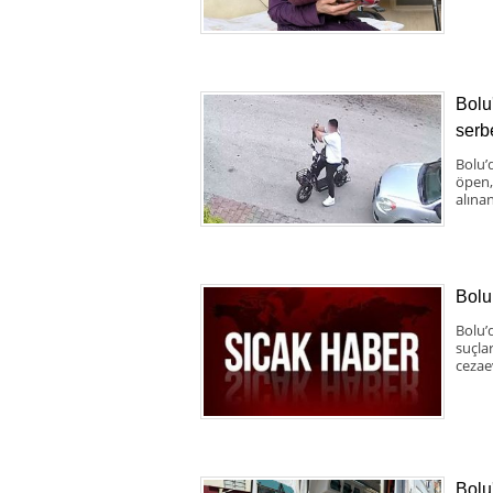
Bolu
serbe
Bolu’d
öpen,
alınan
Bolu
Bolu’
suçla
cezae
Bolu