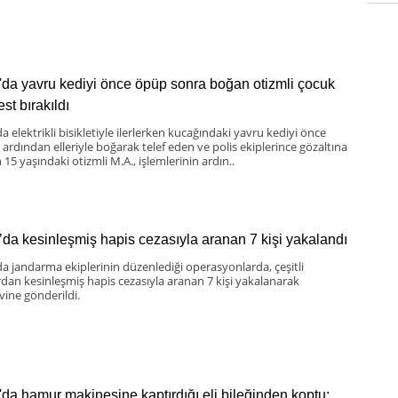
'da yavru kediyi önce öpüp sonra boğan otizmli çocuk
st bırakıldı
a elektrikli bisikletiyle ilerlerken kucağındaki yavru kediyi önce
 ardından elleriyle boğarak telef eden ve polis ekiplerince gözaltına
 15 yaşındaki otizmli M.A., işlemlerinin ardın..
’da kesinleşmiş hapis cezasıyla aranan 7 kişi yakalandı
da jandarma ekiplerinin düzenlediği operasyonlarda, çeşitli
rdan kesinleşmiş hapis cezasıyla aranan 7 kişi yakalanarak
vine gönderildi.
'da hamur makinesine kaptırdığı eli bileğinden koptu: