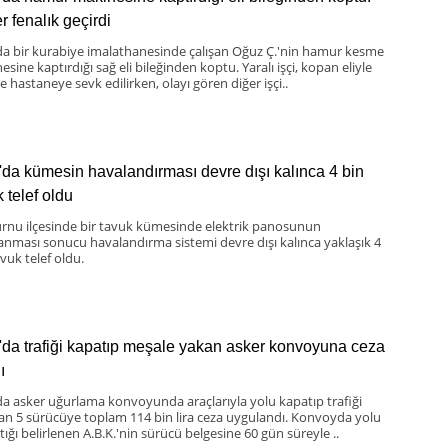
er fenalık geçirdi
da bir kurabiye imalathanesinde çalışan Oğuz Ç.'nin hamur kesme
sine kaptırdığı sağ eli bileğinden koptu. Yaralı işçi, kopan eliyle
te hastaneye sevk edilirken, olayı gören diğer işçi..
'da kümesin havalandırması devre dışı kalınca 4 bin
 telef oldu
nu ilçesinde bir tavuk kümesinde elektrik panosunun
lanması sonucu havalandırma sistemi devre dışı kalınca yaklaşık 4
vuk telef oldu.
'da trafiği kapatıp meşale yakan asker konvoyuna ceza
ı
da asker uğurlama konvoyunda araçlarıyla yolu kapatıp trafiği
an 5 sürücüye toplam 114 bin lira ceza uygulandı. Konvoyda yolu
ığı belirlenen A.B.K.'nin sürücü belgesine 60 gün süreyle ..