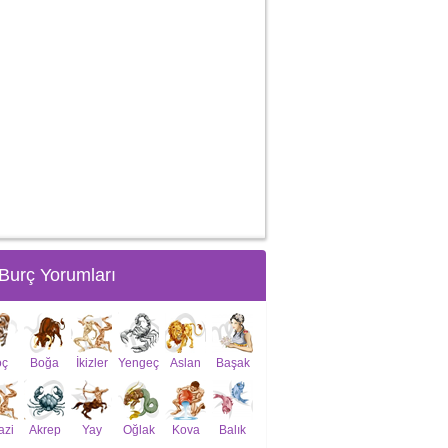
Burç Yorumları
oç
Boğa
İkizler
Yengeç
Aslan
Başak
azi
Akrep
Yay
Oğlak
Kova
Balık