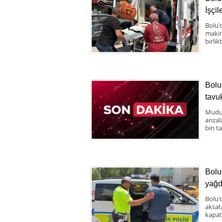
İşçil
Bolu’
makine
birlik
Bolu
tavuk
Mudur
arıza
bin ta
Bolu
yağd
Bolu’
aksat
kapatt