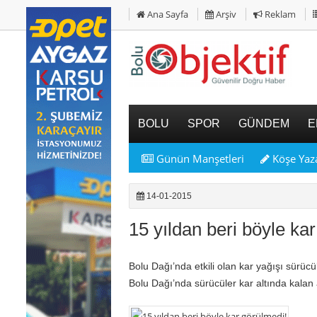
Ana Sayfa
Arşiv
Reklam
BOLU
SPOR
GÜNDEM
E
Günün Manşetleri
Köşe Yaza
14-01-2015
15 yıldan beri böyle ka
Bolu Dağı’nda etkili olan kar yağışı sürücü
Bolu Dağı’nda sürücüler kar altında kalan 