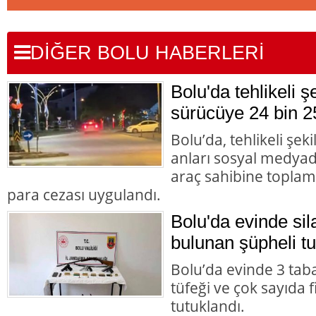
DİĞER BOLU HABERLERİ
Bolu'da tehlikeli 
sürücüye 24 bin 2
Bolu’da, tehlikeli şek
anları sosyal medyad
araç sahibine toplam 
para cezası uygulandı.
Bolu'da evinde s
bulunan şüpheli tu
Bolu’da evinde 3 tab
tüfeği ve çok sayıda 
tutuklandı.