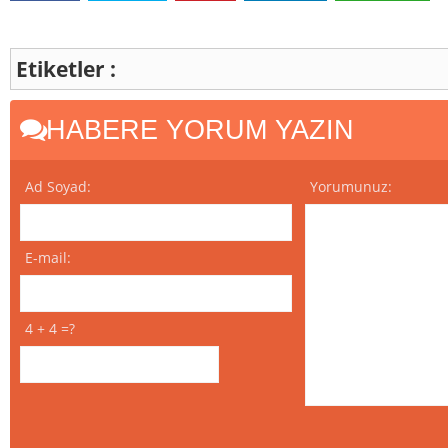
Etiketler :
HABERE YORUM YAZIN
Ad Soyad:
Yorumunuz:
E-mail:
4 + 4 =?