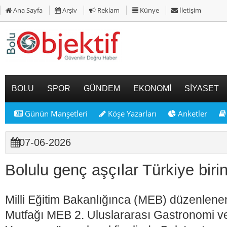
Ana Sayfa
Arşiv
Reklam
Künye
İletişim
BOLU
SPOR
GÜNDEM
EKONOMİ
SİYASET
Günün Manşetleri
Köşe Yazarları
Anketler
07-06-2026
Bolulu genç aşçılar Türkiye birinci
Milli Eğitim Bakanlığınca (MEB) düzenlene
Mutfağı MEB 2. Uluslararası Gastronomi ve