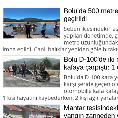
Bolu’da 500 metre
geçirildi
Seben ilçesindeki Taş
yapılan denetimde, g
metre uzunluğundaki 
imha edildi. Canlı balıklar yeniden göle bırakıl
Bolu D-100'de iki 
kafaya çarpıştı: 1 
Bolu'da D-100 kara y
karşı şeride geçen ot
otomobille kafa kafay
1 kişi hayatını kaybederken, 2 kişi ağır yarala
Mantar tesisindek
yangın zanneden v