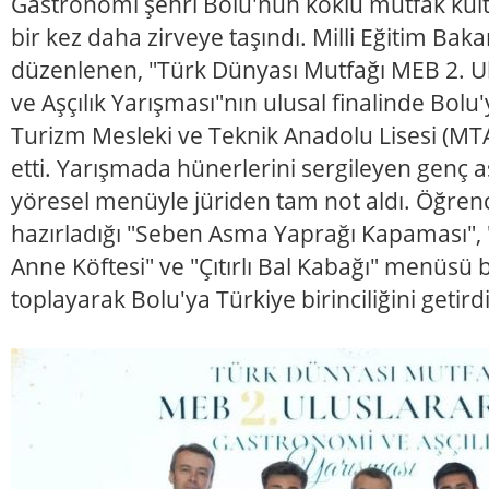
Gastronomi şehri Bolu'nun köklü mutfak kült
bir kez daha zirveye taşındı. Milli Eğitim Baka
düzenlenen, "Türk Dünyası Mutfağı MEB 2. U
ve Aşçılık Yarışması"nın ulusal finalinde Bolu
Turizm Mesleki ve Teknik Anadolu Lisesi (MTA
etti. Yarışmada hünerlerini sergileyen genç aşç
yöresel menüyle jüriden tam not aldı. Öğrenc
hazırladığı "Seben Asma Yaprağı Kapaması", "
Anne Köftesi" ve "Çıtırlı Bal Kabağı" menüsü
toplayarak Bolu'ya Türkiye birinciliğini getirdi