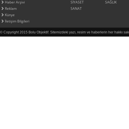
Haber Arşivi
SİYASET
SAĞLIK
Reklam
SANAT
Künye
İletişim Bilgileri
© Copyright 2015 Bolu Objektif. Sitemizdeki yazı, resim ve haberlerin her hakkı sak