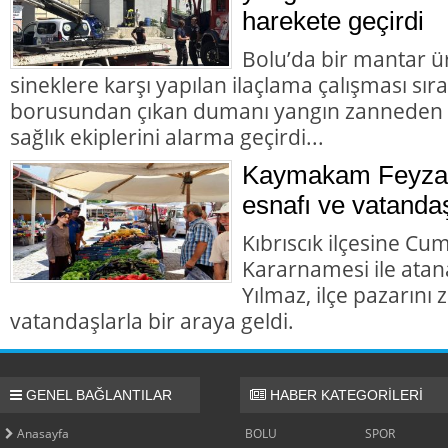
harekete geçirdi
Bolu’da bir mantar ü
sineklere karşı yapılan ilaçlama çalışması sır
borusundan çıkan dumanı yangın zanneden va
sağlık ekiplerini alarma geçirdi...
Kaymakam Feyza 
esnafı ve vatandaş
Kıbrıscık ilçesine Cu
Kararnamesi ile at
Yılmaz, ilçe pazarını
vatandaşlarla bir araya geldi.
GENEL BAĞLANTILAR
HABER KATEGORİLERİ
Anasayfa
BOLU
SPOR