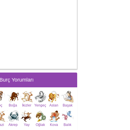
Burç Yorumları
oç
Boğa
İkizler
Yengeç
Aslan
Başak
azi
Akrep
Yay
Oğlak
Kova
Balık