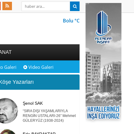
Bolu °C
ANAT
o Galeri
Video Galeri
öşe Yazarları
Şenol SAK
“SIRA DIŞI YAŞAMLARIYLA
RENGİN USTALARI-26” Mehmet
GÜLERYÜZ (1938-2024)