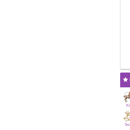
K
Ter