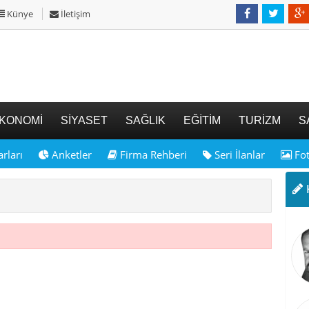
Künye
İletişim
KONOMİ
SİYASET
SAĞLIK
EĞİTİM
TURİZM
S
rları
Anketler
Firma Rehberi
Seri İlanlar
Fot
K