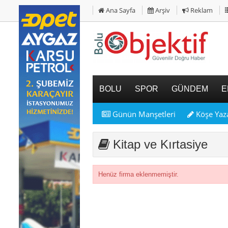
Ana Sayfa
Arşiv
Reklam
BOLU
SPOR
GÜNDEM
E
Günün Manşetleri
Köşe Yaza
Kitap ve Kırtasiye
Henüz firma eklenmemiştir.